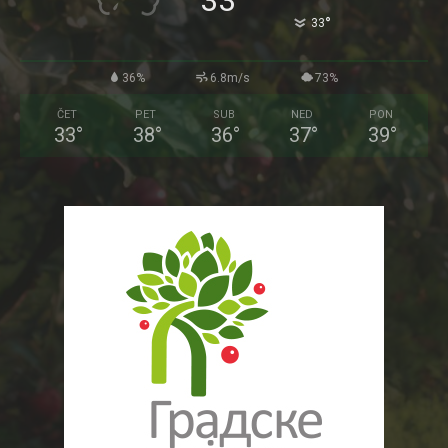
33
°
33
36%
6.8m/s
73%
ČET
PET
SUB
NED
PON
33
°
38
°
36
°
37
°
39
°