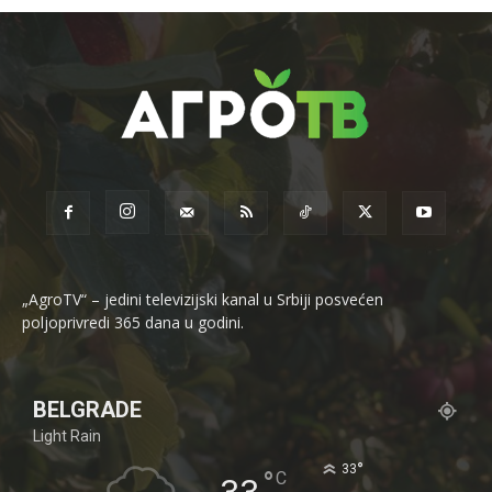
„AgroTV“ – jedini televizijski kanal u Srbiji posvećen
poljoprivredi 365 dana u godini.
BELGRADE
Light Rain
°
33
°
C