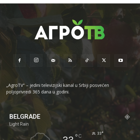
„AgroTV“ – jedini televizijski kanal u Srbiji posvećen
poljoprivredi 365 dana u godini.
BELGRADE
Light Rain
°
33
°
C