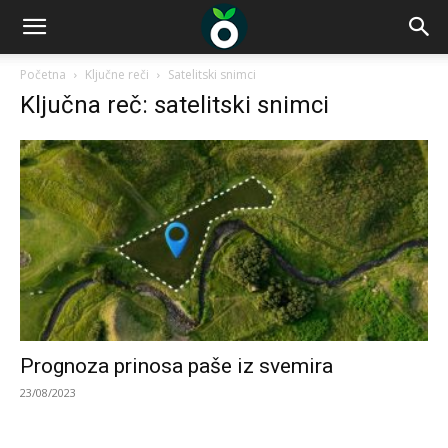
Početna
Ključne reči
Satelitski snimci
Ključna reč: satelitski snimci
Prognoza prinosa paše iz svemira
23/08/2023