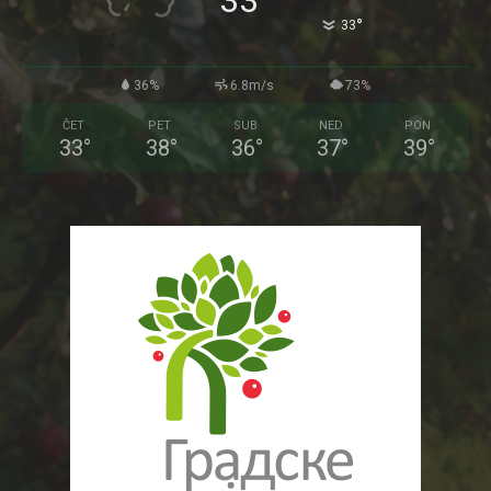
33
°
33
36%
6.8m/s
73%
ČET
PET
SUB
NED
PON
33
°
38
°
36
°
37
°
39
°