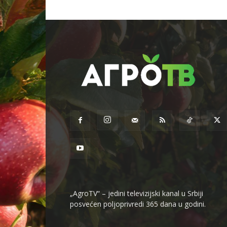
„AgroTV“ – jedini televizijski kanal u Srbiji
posvećen poljoprivredi 365 dana u godini.