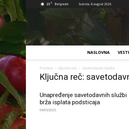
C
23
Subota, 8.avgust 2026
Belgrade
NASLOVNA
VESTI
Početna
Ključne reči
Savetodavne službe
Ključna reč: savetodav
Unapređenje savetodavnih službi 
brža isplata podsticaja
04/05/2025