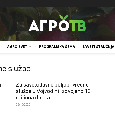
AGRO SVET
PROGRAMSKA ŠEMA
SAVETI STRUČNJ
Agro
ne službe
i
Za savetodavne poljoprivredne
TV
službe u Vojvodini izdvojeno 13
miliona dinara
06/10/2023