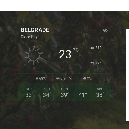
BELGRADE
Clear Sky
°
23
°
C
23
°
23
68%
0.5m/s
3%
SUB
NED
PON
UTO
SRE
33
°
34
°
39
°
41
°
38
°