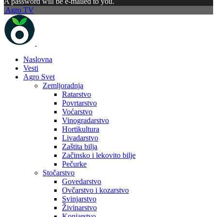
A password will be e-mailed to you.
Agro TV
Naslovna
Vesti
Agro Svet
Zemljoradnja
Ratarstvo
Povrtarstvo
Voćarstvo
Vinogradarstvo
Hortikultura
Livadarstvo
Zaštita bilja
Začinsko i lekovito bilje
Pečurke
Stočarstvo
Govedarstvo
Ovčarstvo i kozarstvo
Svinjarstvo
Živinarstvo
Konjarstvo