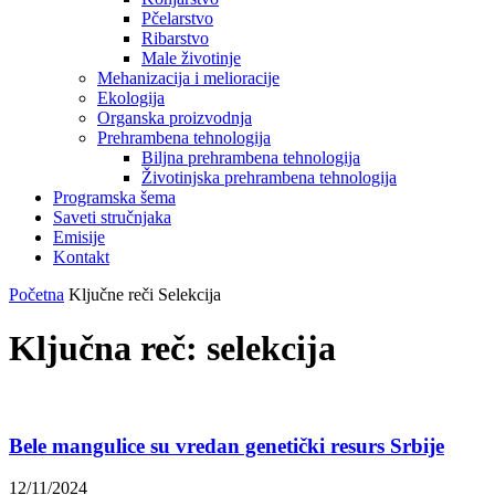
Pčelarstvo
Ribarstvo
Male životinje
Mehanizacija i melioracije
Ekologija
Organska proizvodnja
Prehrambena tehnologija
Biljna prehrambena tehnologija
Životinjska prehrambena tehnologija
Programska šema
Saveti stručnjaka
Emisije
Kontakt
Početna
Ključne reči
Selekcija
Ključna reč: selekcija
Bele mangulice su vredan genetički resurs Srbije
12/11/2024