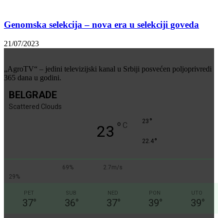
Genomska selekcija – nova era u selekciji goveda
21/07/2023
„AgroTV“ – jedini televizijski kanal u Srbiji posvećen poljoprivredi
365 dana u godini.
BELGRADE
Scattered Clouds
°
23
°
C
23
°
22.4
69%
2.7m/s
29%
PET
SUB
NED
PON
UTO
37
°
36
°
37
°
39
°
39
°