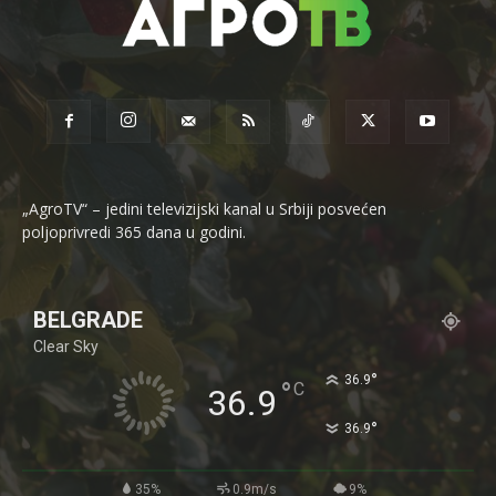
„AgroTV“ – jedini televizijski kanal u Srbiji posvećen
poljoprivredi 365 dana u godini.
BELGRADE
Clear Sky
°
36.9
°
C
36.9
°
36.9
35%
0.9m/s
9%