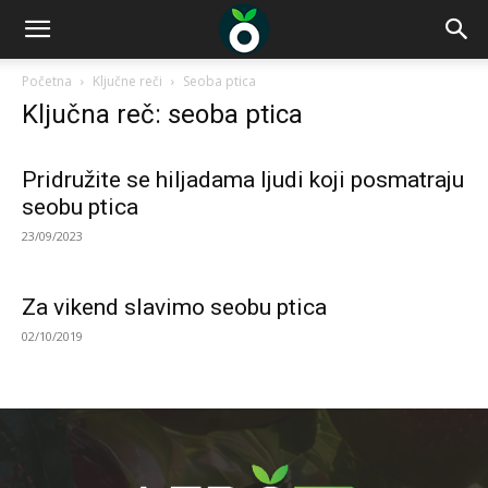
Početna
Ključne reči
Seoba ptica
Ključna reč: seoba ptica
Pridružite se hiljadama ljudi koji posmatraju
seobu ptica
23/09/2023
Za vikend slavimo seobu ptica
02/10/2019