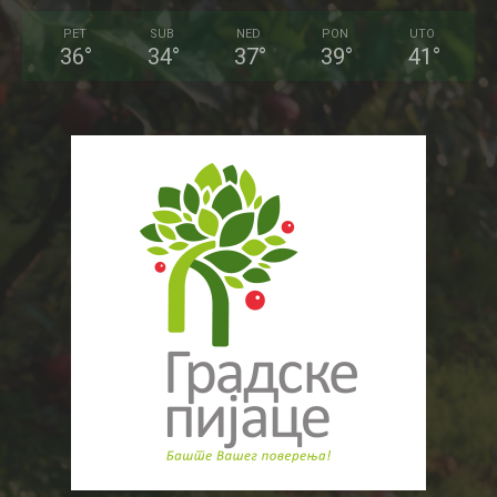
PET
SUB
NED
PON
UTO
36
°
34
°
37
°
39
°
41
°