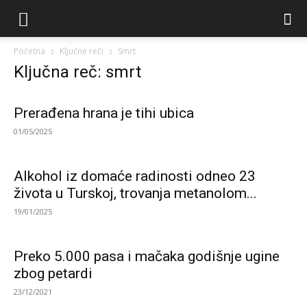
Početna
Ključne reči
Smrt
Ključna reč: smrt
Prerađena hrana je tihi ubica
01/05/2025
Alkohol iz domaće radinosti odneo 23
života u Turskoj, trovanja metanolom...
19/01/2025
Preko 5.000 pasa i mačaka godišnje ugine
zbog petardi
23/12/2021