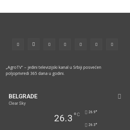
„AgroTV“ – jedini televizijski kanal u Srbiji posvećen
poljoprivredi 365 dana u godini.
BELGRADE
Clear Sky
°
26.9
°
C
26.3
°
26.3