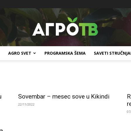
AGRO SVET
PROGRAMSKA ŠEMA
SAVETI STRUČNJ
Agro
u
Sovembar – mesec sove u Kikindi
R
TV
r
22/11/2022
07
va