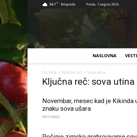
C
34.7
Petak, 7.avgust 2026
Belgrade
NASLOVNA
VESTI
Početna
Ključne reči
Sova utina
Ključna reč: sova utina
Novembar, mesec kad je Kikinda 
znaku sova ušara
05/11/2025
Počinje zimsko prebrojavanje so