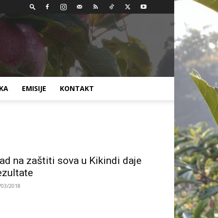
AKA
EMISIJE
KONTAKT
ad na zaštiti sova u Kikindi daje
ezultate
/03/2018