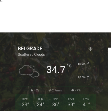
BELGRADE
Scattered Clouds
°
34.7
°
C
34.7
°
34.7
40%
2.7m/s
47%
PET
SUB
NED
PON
UTO
33
°
34
°
36
°
39
°
41
°