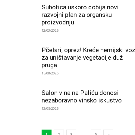
Subotica uskoro dobija novi
razvojni plan za organsku
proizvodnju
12/03/2026
Pčelari, oprez! Kreće hemijski vo
za uništavanje vegetacije duž
pruga
15/08/2025
Salon vina na Paliću donosi
nezaboravno vinsko iskustvo
13/05/2025
...
1
2
3
5