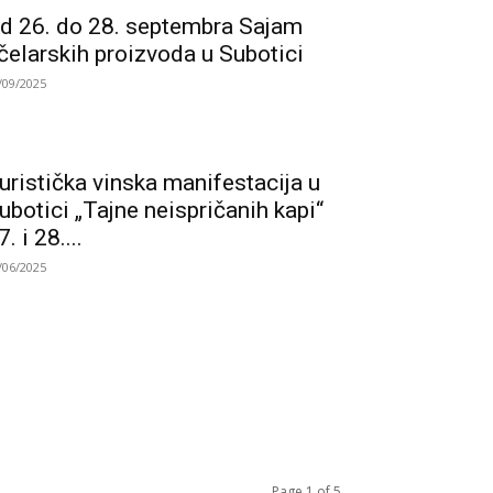
d 26. do 28. septembra Sajam
čelarskih proizvoda u Subotici
/09/2025
uristička vinska manifestacija u
ubotici „Tajne neispričanih kapi“
7. i 28....
/06/2025
Page 1 of 5