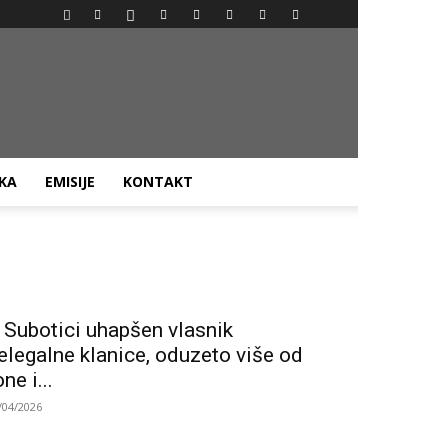
AKA
EMISIJE
KONTAKT
 Subotici uhapšen vlasnik
elegalne klanice, oduzeto više od
one i...
/04/2026