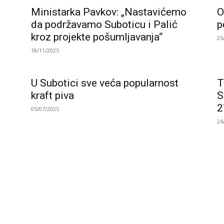
Ministarka Pavkov: „Nastavićemo
O
da podržavamo Suboticu i Palić
p
kroz projekte pošumljavanja“
25
18/11/2025
z
U Subotici sve veća popularnost
T
kraft piva
S
2
05/07/2025
24