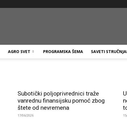
Agro
AGRO SVET
PROGRAMSKA ŠEMA
SAVETI STRUČNJ
TV
Subotički poljoprivrednici traže
U
vanrednu finansijsku pomoć zbog
n
štete od nevremena
t
17/06/2026
15