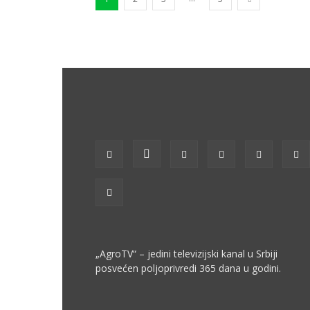
„AgroTV“ – jedini televizijski kanal u Srbiji
posvećen poljoprivredi 365 dana u godini.