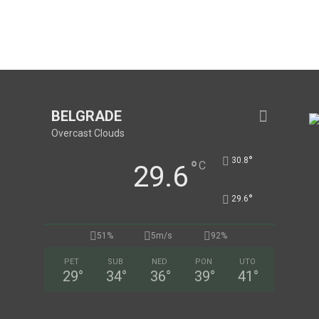
BELGRADE
Overcast Clouds
°
30.8
°
C
29.6
°
29.6
51%
5m/s
92%
PET
SUB
NED
PON
UTO
29
°
34
°
36
°
39
°
41
°