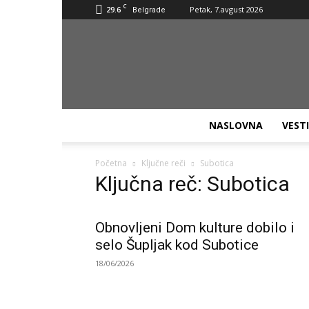
C
29.6
Petak, 7.avgust 2026
Belgrade
NASLOVNA
VESTI
Početna
Ključne reči
Subotica
Ključna reč: Subotica
Obnovljeni Dom kulture dobilo i
selo Šupljak kod Subotice
18/06/2026