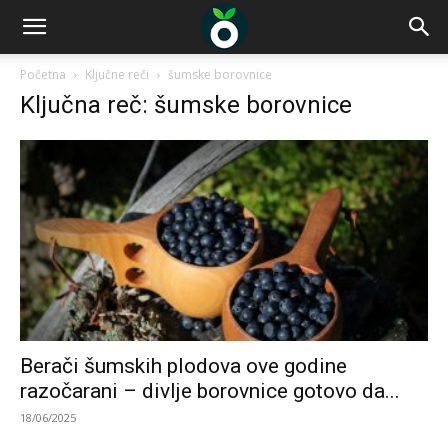
Početna
Ključne reči
šumske borovnice
Ključna reč: šumske borovnice
Berači šumskih plodova ove godine
razočarani – divlje borovnice gotovo da...
18/06/2025