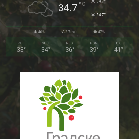
°
34.7
°
C
34.7
°
34.7
40%
2.7m/s
47%
PET
SUB
NED
PON
UTO
33
°
34
°
36
°
39
°
41
°