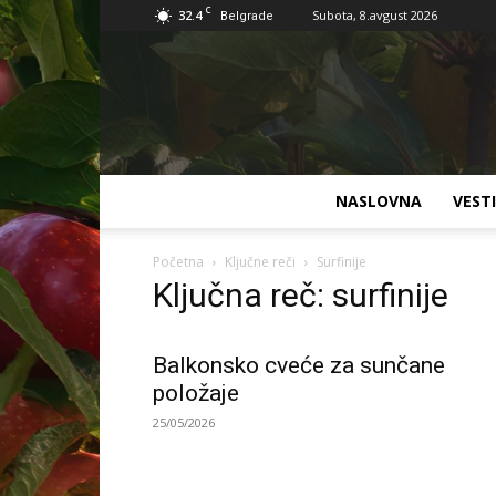
C
32.4
Subota, 8.avgust 2026
Belgrade
NASLOVNA
VESTI
Početna
Ključne reči
Surfinije
Ključna reč: surfinije
Balkonsko cveće za sunčane
položaje
25/05/2026