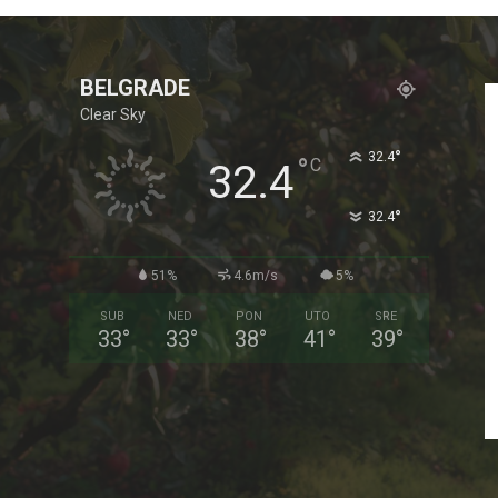
BELGRADE
Clear Sky
°
32.4
°
C
32.4
°
32.4
51%
4.6m/s
5%
SUB
NED
PON
UTO
SRE
33
°
33
°
38
°
41
°
39
°