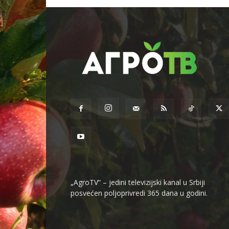
„AgroTV“ – jedini televizijski kanal u Srbiji
posvećen poljoprivredi 365 dana u godini.