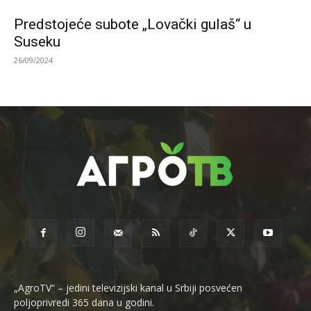
Predstojeće subote „Lovački gulaš“ u
Suseku
26/09/2024
„AgroTV“ – jedini televizijski kanal u Srbiji posvećen
poljoprivredi 365 dana u godini.