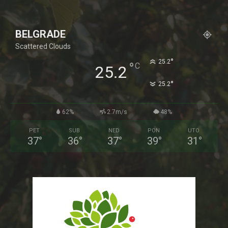
BELGRADE
Scattered Clouds
°
25.2
°
C
25.2
°
25.2
62%
2.7m/s
48%
PET
SUB
NED
PON
UTO
37
°
36
°
37
°
39
°
31
°