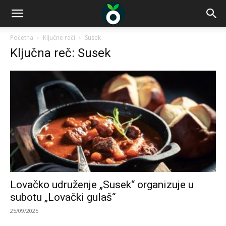
Početna
Ključne reči
Susek
Ključna reč: Susek
Lovačko udruženje „Susek“ organizuje u
subotu „Lovački gulaš“
25/09/2025