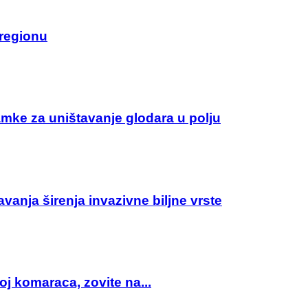
 regionu
amke za uništavanje glodara u polju
anja širenja invazivne biljne vrste
roj komaraca, zovite na...