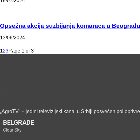
18/07/2024
Opsežna akcija suzbijanja komaraca u Beograd
13/06/2024
1
2
3
Page 1 of 3
„AgroTV“ – jedini televizijski kanal u Srbiji posvećen poljoprivr
BELGRADE
Clear Sky