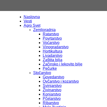
Naslovna
Vesti
Agro
Agro Svet
Zemljoradnja
Ratarstvo
Povrtarstvo
Voćarstvo
Vinogradarstvo
Hortikultura
TV
Livadarstvo
Zaštita bilja
Začinsko i lekovito bilje
Pečurke
Stočarstvo
Govedarstvo
Ovčarstvo i kozarstvo
Svinjarstvo
Živinarstvo
Konjarstvo
Pčelarstvo
Ribarstvo