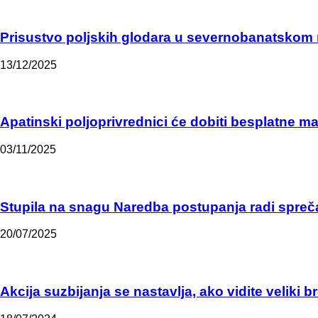
Prisustvo poljskih glodara u severnobanatskom
13/12/2025
Apatinski poljoprivrednici će dobiti besplatne m
03/11/2025
Stupila na snagu Naredba postupanja radi sprečav
20/07/2025
Akcija suzbijanja se nastavlja, ako vidite veliki b