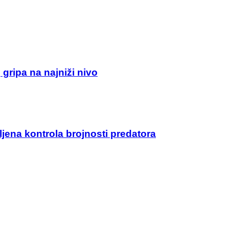
gripa na najniži nivo
ena kontrola brojnosti predatora