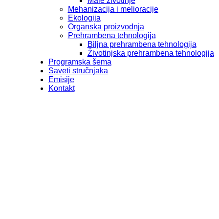
Male životinje
Mehanizacija i melioracije
Ekologija
Organska proizvodnja
Prehrambena tehnologija
Biljna prehrambena tehnologija
Životinjska prehrambena tehnologija
Programska šema
Saveti stručnjaka
Emisije
Kontakt