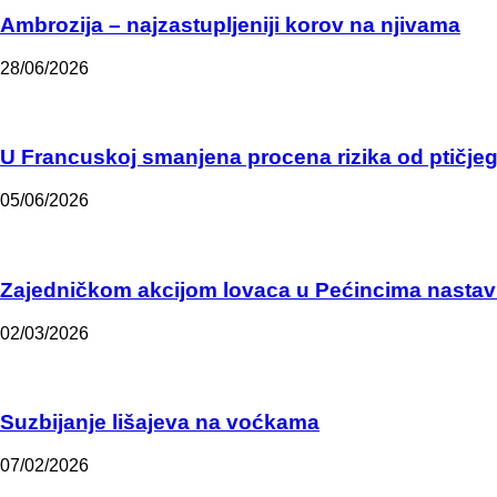
Ambrozija – najzastupljeniji korov na njivama
28/06/2026
U Francuskoj smanjena procena rizika od ptičjeg 
05/06/2026
Zajedničkom akcijom lovaca u Pećincima nastavlj
02/03/2026
Suzbijanje lišajeva na voćkama
07/02/2026