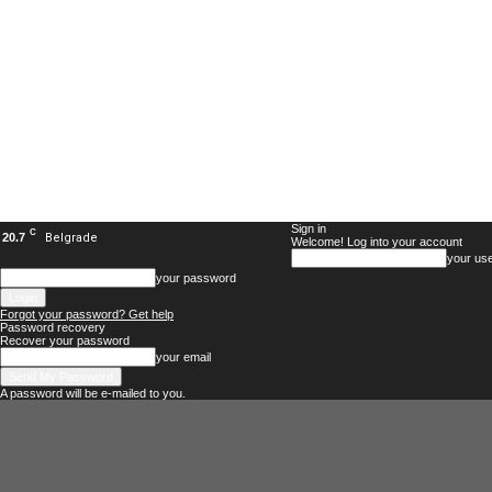
Sign in
C
20.7
Belgrade
Welcome! Log into your account
your us
your password
Forgot your password? Get help
Password recovery
Recover your password
your email
A password will be e-mailed to you.