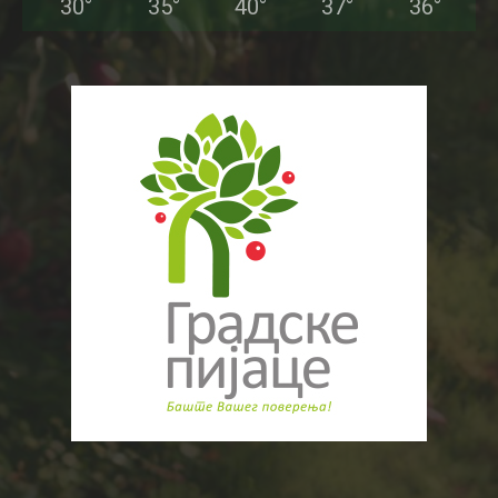
30
°
35
°
40
°
37
°
36
°