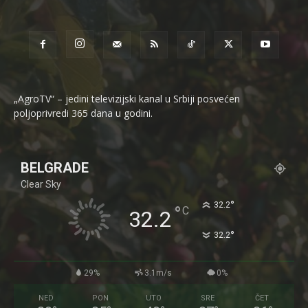
„AgroTV“ – jedini televizijski kanal u Srbiji posvećen
poljoprivredi 365 dana u godini.
BELGRADE
Clear Sky
°
32.2
°
C
32.2
°
32.2
29%
3.1m/s
0%
NED
PON
UTO
SRE
ČET