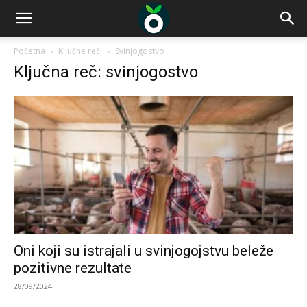
Početna
Ključne reči
Svinjogostvo
Ključna reč: svinjogostvo
Oni koji su istrajali u svinjogojstvu beleže
pozitivne rezultate
28/09/2024