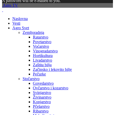
A password will be e-mailed to you.
Agro TV
Naslovna
Vesti
Agro Svet
Zemljoradnja
Ratarstvo
Povrtarstvo
Voćarstvo
Vinogradarstvo
Hortikultura
Livadarstvo
Zaštita bilja
Začinsko i lekovito bilje
Pečurke
Stočarstvo
Govedarstvo
Ovčarstvo i kozarstvo
Svinjarstvo
Živinarstvo
Konjarstvo
Pčelarstvo
Ribarstvo