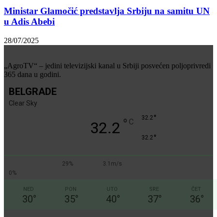
Ministar Glamočić predstavlja Srbiju na samitu UN
u Adis Abebi
28/07/2025
„AgroTV“ – jedini televizijski kanal u Srbiji posvećen poljoprivredi
365 dana u godini.
BELGRADE
Clear Sky
°
32.2
°
C
32.2
°
32.2
29%
3.1m/s
0%
NED
PON
UTO
SRE
ČET
30
°
35
°
40
°
37
°
36
°