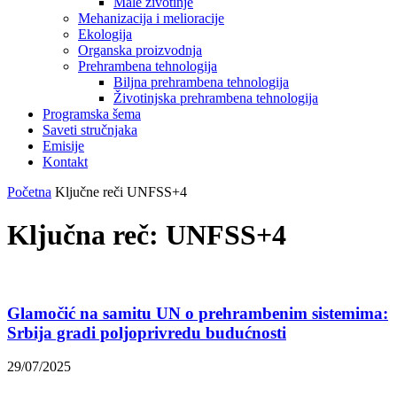
Male životinje
Mehanizacija i melioracije
Ekologija
Organska proizvodnja
Prehrambena tehnologija
Biljna prehrambena tehnologija
Životinjska prehrambena tehnologija
Programska šema
Saveti stručnjaka
Emisije
Kontakt
Početna
Ključne reči
UNFSS+4
Ključna reč: UNFSS+4
Glamočić na samitu UN o prehrambenim sistemima:
Srbija gradi poljoprivredu budućnosti
29/07/2025