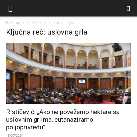
Početna
Ključne reči
Uslovna grla
Ključna reč: uslovna grla
Rističević: „Ako ne povežemo hektare sa
uslovnim grlima, eutanaziramo
poljoprivredu“
18/07/2024