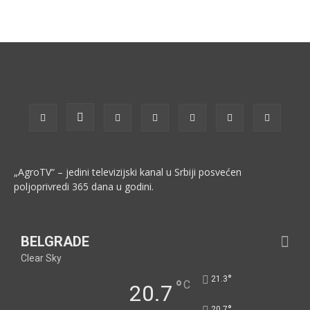
„AgroTV“ – jedini televizijski kanal u Srbiji posvećen
poljoprivredi 365 dana u godini.
BELGRADE
Clear Sky
°
21.3
°
C
20.7
°
20.7