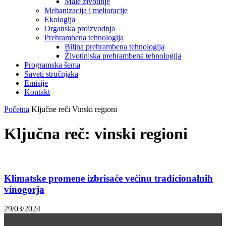
Male životinje
Mehanizacija i melioracije
Ekologija
Organska proizvodnja
Prehrambena tehnologija
Biljna prehrambena tehnologija
Životinjska prehrambena tehnologija
Programska šema
Saveti stručnjaka
Emisije
Kontakt
Početna
Ključne reči
Vinski regioni
Ključna reč: vinski regioni
Klimatske promene izbrisaće većinu tradicionalnih
vinogorja
29/03/2024