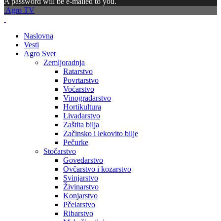
A password will be e-mailed to you.
Agro TV
Naslovna
Vesti
Agro Svet
Zemljoradnja
Ratarstvo
Povrtarstvo
Voćarstvo
Vinogradarstvo
Hortikultura
Livadarstvo
Zaštita bilja
Začinsko i lekovito bilje
Pečurke
Stočarstvo
Govedarstvo
Ovčarstvo i kozarstvo
Svinjarstvo
Živinarstvo
Konjarstvo
Pčelarstvo
Ribarstvo