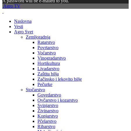
A password will be e-mailed to you.
Agro TV
Naslovna
Vesti
Agro Svet
Zemljoradnja
Ratarstvo
Povrtarstvo
Voćarstvo
Vinogradarstvo
Hortikultura
Livadarstvo
Zaštita bilja
Začinsko i lekovito bilje
Pečurke
Stočarstvo
Govedarstvo
Ovčarstvo i kozarstvo
Svinjarstvo
Živinarstvo
Konjarstvo
Pčelarstvo
Ribarstvo