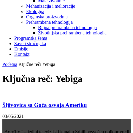
Male životinje
Mehanizacija i melioracije
Ekologija
Organska proizvodnja
Prehrambena tehnologija
Biljna prehrambena tehnologija
Životinjska prehrambena tehnologija
Programska šema
Saveti stručnjaka
Emisije
Kontakt
Početna
Ključne reči
Yebiga
Ključna reč: Yebiga
Šljivovica sa Goča osvaja Ameriku
03/05/2021
„AgroTV“ – jedini televizijski kanal u Srbiji posvećen poljoprivredi