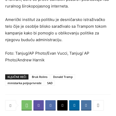
ruralnog širokopojasnog interneta.
Američki institut za politiku je desničarsko istraživačko
telo čije je osoblje blisko sarađivalo sa Trampom tokom
kampanje kako bi pomoglo u oblikovanju politike za
njegovu buduću administraciju.
Foto: Tanjug/AP Photo/Evan Vucci, Tanjug/ AP
Photo/Andrew Harnik
KLJUČNE REČI
Bruk Rolins
Donald Tramp
ministarka poljoprivrede
SAD