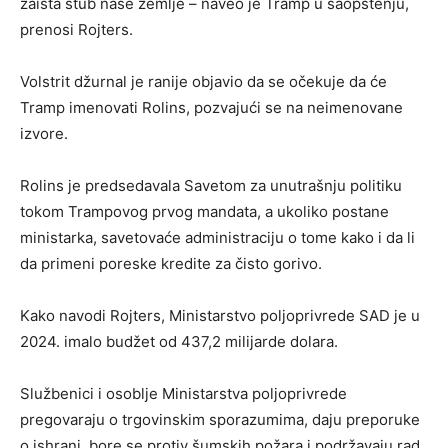
zaista stub naše zemlje – naveo je Tramp u saopštenju,
prenosi Rojters.
Volstrit džurnal je ranije objavio da se očekuje da će
Tramp imenovati Rolins, pozvajući se na neimenovane
izvore.
Rolins je predsedavala Savetom za unutrašnju politiku
tokom Trampovog prvog mandata, a ukoliko postane
ministarka, savetovaće administraciju o tome kako i da li
da primeni poreske kredite za čisto gorivo.
Kako navodi Rojters, Ministarstvo poljoprivrede SAD je u
2024. imalo budžet od 437,2 milijarde dolara.
Službenici i osoblje Ministarstva poljoprivrede
pregovaraju o trgovinskim sporazumima, daju preporuke
o ishrani, bore se protiv šumskih požara i podržavaju rad