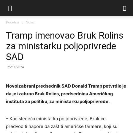
Početna
Novo
Tramp imenovao Bruk Rolins
za ministarku poljoprivrede
SAD
25/11/2024
Novoizabrani predsednik SAD Donald Tramp potvrdio je
da je izabrao Bruk Rolins, predsednicu Američkog
instituta za politiku, za ministarku poljoprivrede.
– Kao sledeća ministarka poljoprivrede, Bruk će
predvoditi napore da zaštiti američke farmere, koji su