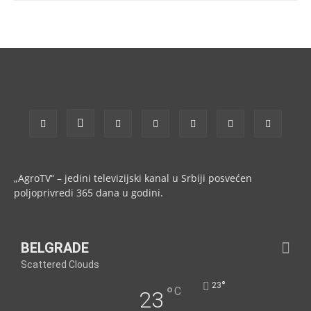
„AgroTV“ – jedini televizijski kanal u Srbiji posvećen
poljoprivredi 365 dana u godini.
BELGRADE
Scattered Clouds
°
23
°
C
23