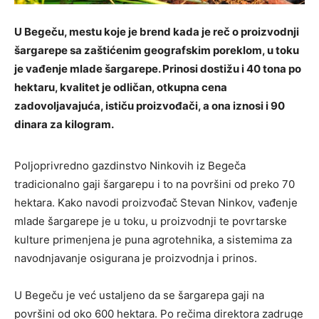
U Begeču, mestu koje je brend kada je reč o proizvodnji
šargarepe sa zaštićenim geografskim poreklom, u toku
je vađenje mlade šargarepe. Prinosi dostižu i 40 tona po
hektaru, kvalitet je odličan, otkupna cena
zadovoljavajuća, ističu proizvođači, a ona iznosi i 90
dinara za kilogram.
Poljoprivredno gazdinstvo Ninkovih iz Begeča
tradicionalno gaji šargarepu i to na površini od preko 70
hektara. Kako navodi proizvođač Stevan Ninkov, vađenje
mlade šargarepe je u toku, u proizvodnji te povrtarske
kulture primenjena je puna agrotehnika, a sistemima za
navodnjavanje osigurana je proizvodnja i prinos.
U Begeču je već ustaljeno da se šargarepa gaji na
površini od oko 600 hektara. Po rečima direktora zadruge