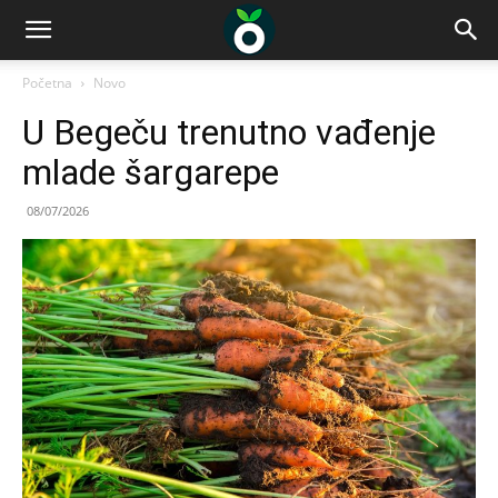
Početna
Novo
U Begeču trenutno vađenje
mlade šargarepe
08/07/2026