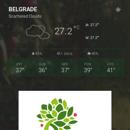
BELGRADE
Scattered Clouds
°
27.2
°
C
27.2
°
27.2
65%
1.2m/s
40%
PET
SUB
NED
PON
UTO
37
°
36
°
37
°
39
°
41
°