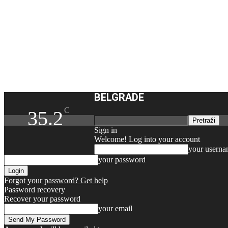
BELGRADE
C
35.2
Sign in
Welcome! Log into your account
your usern
your password
Forgot your password? Get help
Password recovery
Recover your password
your email