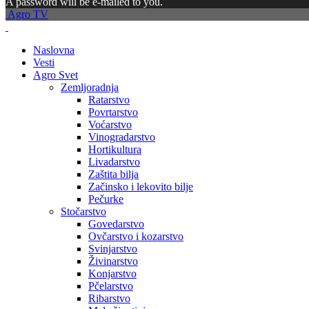
A password will be e-mailed to you.
Agro TV
Naslovna
Vesti
Agro Svet
Zemljoradnja
Ratarstvo
Povrtarstvo
Voćarstvo
Vinogradarstvo
Hortikultura
Livadarstvo
Zaštita bilja
Začinsko i lekovito bilje
Pečurke
Stočarstvo
Govedarstvo
Ovčarstvo i kozarstvo
Svinjarstvo
Živinarstvo
Konjarstvo
Pčelarstvo
Ribarstvo