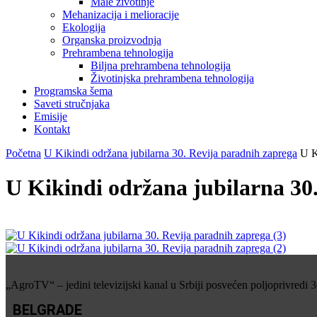
Male životinje
Mehanizacija i melioracije
Ekologija
Organska proizvodnja
Prehrambena tehnologija
Biljna prehrambena tehnologija
Životinjska prehrambena tehnologija
Programska šema
Saveti stručnjaka
Emisije
Kontakt
Početna
U Kikindi održana jubilarna 30. Revija paradnih zaprega
U K
U Kikindi održana jubilarna 30.
„AgroTV“ – jedini televizijski kanal u Srbiji posvećen poljoprivredi 
BELGRADE