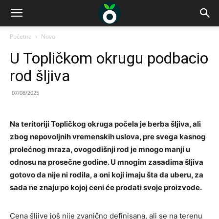
Početna
Novo
U Topličkom okrugu podbacio
rod šljiva
07/08/2025
Na teritoriji Topličkog okruga počela je berba šljiva, ali
zbog nepovoljnih vremenskih uslova, pre svega kasnog
prolećnog mraza, ovogodišnji rod je mnogo manji u
odnosu na prosečne godine. U mnogim zasadima šljiva
gotovo da nije ni rodila, a oni koji imaju šta da uberu, za
sada ne znaju po kojoj ceni će prodati svoje proizvode.
Cena šljive još nije zvanično definisana, ali se na terenu