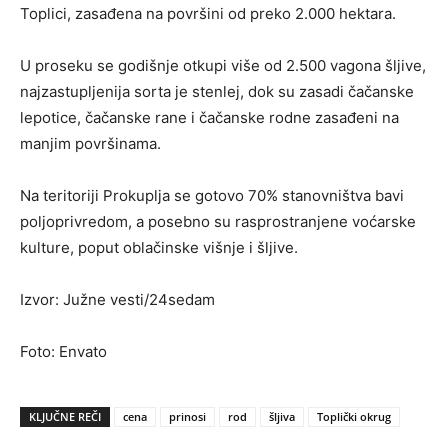
Toplici, zasađena na površini od preko 2.000 hektara.
U proseku se godišnje otkupi više od 2.500 vagona šljive,
najzastupljenija sorta je stenlej, dok su zasadi čačanske
lepotice, čačanske rane i čačanske rodne zasađeni na
manjim površinama.
Na teritoriji Prokuplja se gotovo 70% stanovništva bavi
poljoprivredom, a posebno su rasprostranjene voćarske
kulture, poput oblačinske višnje i šljive.
Izvor: Južne vesti/24sedam
Foto: Envato
KLJUČNE REČI
cena
prinosi
rod
šljiva
Toplički okrug