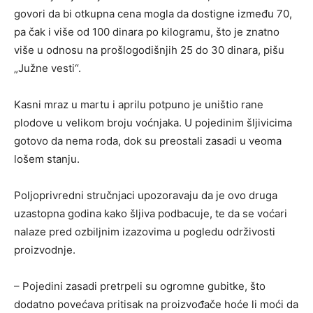
govori da bi otkupna cena mogla da dostigne između 70,
pa čak i više od 100 dinara po kilogramu, što je znatno
više u odnosu na prošlogodišnjih 25 do 30 dinara, pišu
„Južne vesti“.
Kasni mraz u martu i aprilu potpuno je uništio rane
plodove u velikom broju voćnjaka. U pojedinim šljivicima
gotovo da nema roda, dok su preostali zasadi u veoma
lošem stanju.
Poljoprivredni stručnjaci upozoravaju da je ovo druga
uzastopna godina kako šljiva podbacuje, te da se voćari
nalaze pred ozbiljnim izazovima u pogledu održivosti
proizvodnje.
– Pojedini zasadi pretrpeli su ogromne gubitke, što
dodatno povećava pritisak na proizvođače hoće li moći da