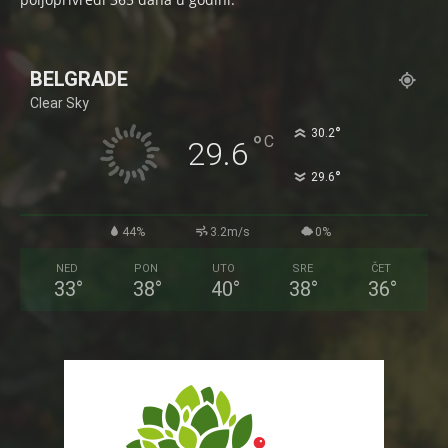
BELGRADE
Clear Sky
°
30.2
°
C
29.6
°
29.6
44%
3.2m/s
0%
NED
PON
UTO
SRE
ČET
33
°
38
°
40
°
38
°
36
°