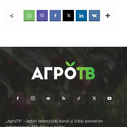
„AgroTV“ – jedini televizijski kanal u Srbiji posvećen
poljoprivredi 365 dana u godini.