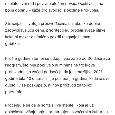
naplate svoj rad i povrate uložen novac. Očekivali smo
bolju godinu – kaže proizvođač iz okoline Prokuplja.
Stručnjaci savetuju proizvođačima da, ukoliko dobiju
zadovoljavajuću cenu, prioritet daju prodaji sveže šljive,
kako bi makar delimično pokrili ulaganja i umanjili
gubitke.
Prošle godine stenlej se otkupljivao za 25 do 30 dinara za
kilogram, što nije pokrivalo ni minimalne troškove
proizvodnje, a voćari podsećaju da je cena šljive 2021.
godine bila 40 dinara, ali je poslednjih godina, kada je sve
duplo i više poskupelo, njihov proizvod za toliko
pojeftinio.
Procenjuje se da je sorta šljive stenlej, koja je uz
oblačinsku višnju najrasprostranjenija voćarska kultura u