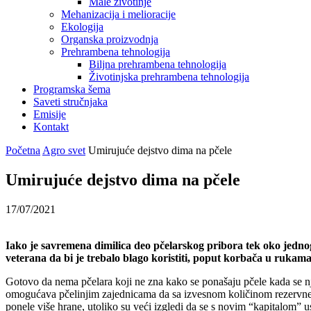
Male životinje
Mehanizacija i melioracije
Ekologija
Organska proizvodnja
Prehrambena tehnologija
Biljna prehrambena tehnologija
Životinjska prehrambena tehnologija
Programska šema
Saveti stručnjaka
Emisije
Kontakt
Početna
Agro svet
Umirujuće dejstvo dima na pčele
Umirujuće dejstvo dima na pčele
17/07/2021
Iako je savremena dimilica deo pčelarskog pribora tek oko jedno
veterana da bi je trebalo blago koristiti, poput korbača u rukama
Gotovo da nema pčelara koji ne zna kako se ponašaju pčele kada se nj
omogućava pčelinjim zajednicama da sa izvesnom količinom rezervne 
ponele više hrane, utoliko su veći izgledi da se s novim “kapitalom” u