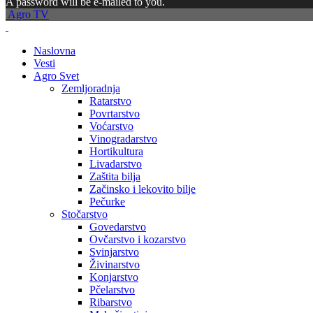
A password will be e-mailed to you.
Agro TV
Naslovna
Vesti
Agro Svet
Zemljoradnja
Ratarstvo
Povrtarstvo
Voćarstvo
Vinogradarstvo
Hortikultura
Livadarstvo
Zaštita bilja
Začinsko i lekovito bilje
Pečurke
Stočarstvo
Govedarstvo
Ovčarstvo i kozarstvo
Svinjarstvo
Živinarstvo
Konjarstvo
Pčelarstvo
Ribarstvo