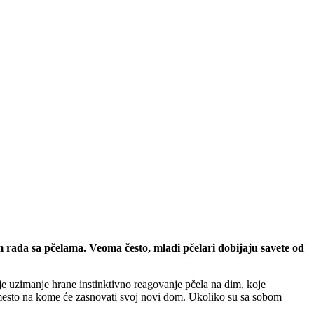
m rada sa pčelama. Veoma često, mladi pčelari dobijaju savete od
e uzimanje hrane instinktivno reagovanje pčela na dim, koje
 mesto na kome će zasnovati svoj novi dom. Ukoliko su sa sobom