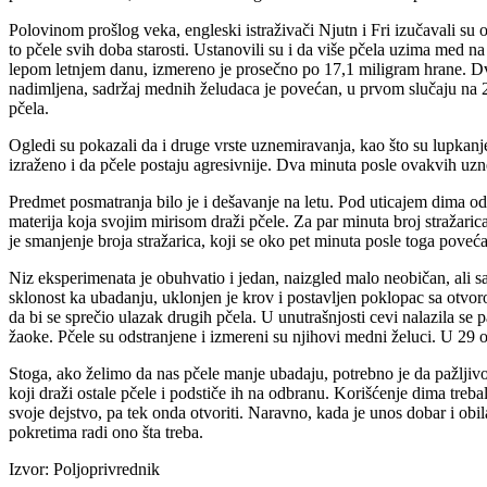
Polovinom prošlog veka, engleski istraživači Njutn i Fri izučavali su
to pčele svih doba starosti. Ustanovili su i da više pčela uzima med n
lepom letnjem danu, izmereno je prosečno po 17,1 miligram hrane. Dva
nadimljena, sadržaj mednih želudaca je povećan, u prvom slučaju na 28
pčela.
Ogledi su pokazali da i druge vrste uznemiravanja, kao što su lupkanje
izraženo i da pčele postaju agresivnije. Dva minuta posle ovakvih u
Predmet posmatranja bilo je i dešavanje na letu. Pod uticajem dima od
materija koja svojim mirisom draži pčele. Za par minuta broj stražarica
je smanjenje broja stražarica, koji se oko pet minuta posle toga pove
Niz eksperimenata je obuhvatio i jedan, naizgled malo neobičan, ali s
sklonost ka ubadanju, uklonjen je krov i postavljen poklopac sa otvor
da bi se sprečio ulazak drugih pčela. U unutrašnjosti cevi nalazila s
žaoke. Pčele su odstranjene i izmereni su njihovi medni želuci. U 29 
Stoga, ako želimo da nas pčele manje ubadaju, potrebno je da pažljivo
koji draži ostale pčele i podstiče ih na odbranu. Korišćenje dima treba
svoje dejstvo, pa tek onda otvoriti. Naravno, kada je unos dobar i obil
pokretima radi ono šta treba.
Izvor: Poljoprivrednik