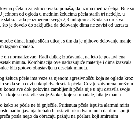
lovina pčela u zajednici ovako ponaša, da uzima med iz ćelija. Bile su
. U jednom od ogleda u mednim želucima pčela starih tri nedelje, u
nje slabo. Tada je izmereno svega 2,3 miligrama. Kada su društva
 što je dovelo do zaključka da delovanje dima ne zavisi od uzrasta
otrebe dima, imaju sličan uticaj, s tim da je njihovo delovanje manje
tom lagano opadao.
je on normalizovao. Radi daljeg izučavanja, na leto je postavljena
o desetak minuta. Kombinacija ove nadražujuće materije i dima izazvala
šnice bila gotovo obustavljena desetak minuta.
dnog želuca pčele ima veze sa njenom agresivnošću koja se ogleda kroz
kalo se da se u cevi nakupi dvadesetak pčela. Cev je zatvorena mrežom
 konca sve dok polovina zarobljenih pčela nije u nju ostavila svoje
a koje su ostavile svoje žaoke, koje su ubadale, bila je manja.
kako se pčele ne bi gnječile. Pritisnuta pčela ispušta alarmni miris
posle nadimljavanja trebalo bi ostaviti oko dva minuta da dim ispolji
ju preča posla nego da obraćaju pažnju na pčelara koji smirenim