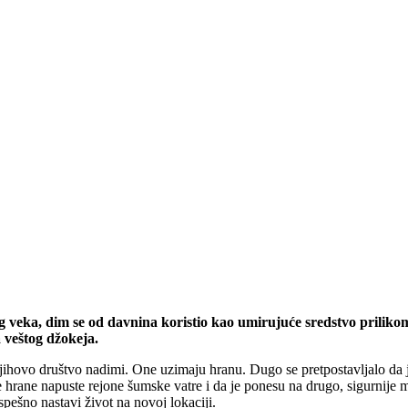
g veka, dim se od davnina koristio kao umirujuće sredstvo priliko
 veštog džokeja.
ihovo društvo nadimi. One uzimaju hranu. Dugo se pretpostavljalo da j
hrane napuste rejone šumske vatre i da je ponesu na drugo, sigurnije
spešno nastavi život na novoj lokaciji.