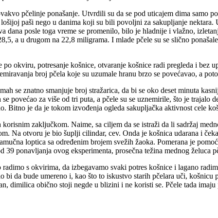
 ovakvo pčelinje ponašanje. Utvrdili su da se pod uticajem dima samo po
a lošijoj paši nego u danima koji su bili povoljni za sakupljanje nektara
 dana posle toga vreme se promenilo, bilo je hladnije i vlažno, izleta
,5, a u drugom na 22,8 miligrama. I mlade pčele su se slično ponašale,
 po okviru, potresanje košnice, otvaranje košnice radi pregleda i bez up
znemiravanja broj pčela koje su uzumale hranu brzo se povećavao, a po
mah se znatno smanjuje broj stražarica, da bi se oko deset minuta kasni
 se povećao za više od tri puta, a pčele su se uznemirile, što je trajal
ćao. Bitno je da je tokom izvođenja ogleda sakupljačka aktivnost cele ko
a korisnim zaključkom. Naime, sa ciljem da se istraži da li sadržaj me
om. Na otvoru je bio šuplji cilindar, cev. Onda je košnica udarana i če
e pamučna loptica sa određenim brojem svežih žaoka. Pomerana je pomoću
od 39 ponavljanja ovog eksperimenta, prosečna težina mednog želuca pčel
 radimo s okvirima, da izbegavamo svaki potres košnice i lagano radimo 
lo bi da bude umereno i, kao što to iskustvo starih pčelara uči, košnicu 
an, dimilica obično stoji negde u blizini i ne koristi se. Pčele tada ima