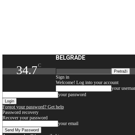
BELGRADE
C
34.7
Sign in
Welcome! Log into your account
your usern
your password
Forgot your password? Get help
Password recovery
Recover your password
your email