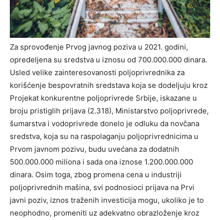
Za sprovođenje Prvog javnog poziva u 2021. godini,
opredeljena su sredstva u iznosu od 700.000.000 dinara.
Usled velike zainteresovanosti poljoprivrednika za
korišćenje bespovratnih sredstava koja se dodeljuju kroz
Projekat konkurentne poljoprivrede Srbije, iskazane u
broju pristiglih prijava (2.318), Ministarstvo poljoprivrede,
šumarstva i vodoprivrede donelo je odluku da novčana
sredstva, koja su na raspolaganju poljoprivrednicima u
Prvom javnom pozivu, budu uvećana za dodatnih
500.000.000 miliona i sada ona iznose 1.200.000.000
dinara. Osim toga, zbog promena cena u industriji
poljoprivrednih mašina, svi podnosioci prijava na Prvi
javni poziv, iznos traženih investicija mogu, ukoliko je to
neophodno, promeniti uz adekvatno obrazloženje kroz