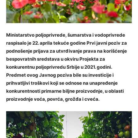
Ministarstvo poljoprivrede, šumarstva i vodoprivrede
raspisalo je 22. aprila tekuće godine Prvi javni poziv za
podnošenje prijava za utvrđivanje prava na korišćenje
bespovratnih sredstava u okviru Projekta za
konkurentnu poljoprivredu Srbije u 2021. godini.
Predmet ovog Javnog poziva bile su investicije i
prihvatljivi troškovi koji se odnose na unapređenje
konkurentnosti primarne biljne proizvodnje, u oblasti
proizvodnje voća, povrća, grožđa i cveća.