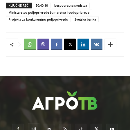
KLJUČNE REČI
50:40:10
bespovratna sredstva
Ministarstvo poljoprivrede šumarstva i vodoprivrede
Projekta za konkurentnu poljoprivredu
Svetska banka