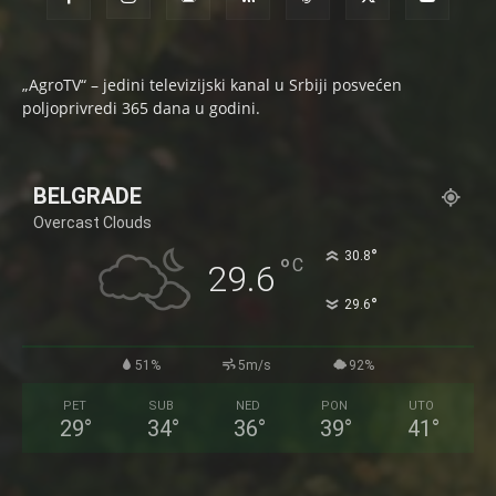
„AgroTV“ – jedini televizijski kanal u Srbiji posvećen
poljoprivredi 365 dana u godini.
BELGRADE
Overcast Clouds
°
30.8
°
C
29.6
°
29.6
51%
5m/s
92%
PET
SUB
NED
PON
UTO
29
°
34
°
36
°
39
°
41
°