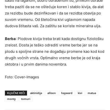
saditi na laganom, dobro obrađenom tlu, prilikom obrade
treba paziti da se ne oštećuje koren i stablo kivija, da alat
za rezidbu bude dezinfikovan i da se rezidba obavlja po
suvom vremenu. Od štetočina kivi uglavnom napada
dudova štitasta vaš. Za zaštitu se koriste mineralna ulja.
Berba
: Plodove kivija treba brati kada dostignu fiziološku
zrelost. Dosta je teško odrediti vreme berbe jer se na
plodu s spoljne strane ne događaju promene kao kod kod
drugih voćnih vrsta. Optimalno vreme berbe je od kraja
oktobra i u prvim danima novembra.
Foto: Cover-Images
KLJUČNE REČI
aktinidija
allison
hayward
kivi
matua
monty
tomuri