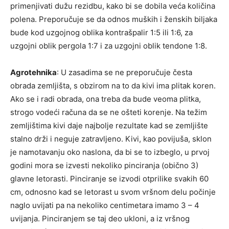
primenjivati dužu rezidbu, kako bi se dobila veća količina
polena. Preporučuje se da odnos muških i ženskih biljaka
bude kod uzgojnog oblika kontrašpalir 1:5 ili 1:6, za
uzgojni oblik pergola 1:7 i za uzgojni oblik tendone 1:8.
Agrotehnika
: U zasadima se ne preporučuje česta
obrada zemljišta, s obzirom na to da kivi ima plitak koren.
Ako se i radi obrada, ona treba da bude veoma plitka,
strogo vodeći računa da se ne ošteti korenje. Na težim
zemljištima kivi daje najbolje rezultate kad se zemljište
stalno drži i neguje zatravljeno. Kivi, kao povijuša, sklon
je namotavanju oko naslona, da bi se to izbeglo, u prvoj
godini mora se izvesti nekoliko pinciranja (obično 3)
glavne letorasti. Pinciranje se izvodi otprilike svakih 60
cm, odnosno kad se letorast u svom vršnom delu počinje
naglo uvijati pa na nekoliko centi­metara imamo 3 – 4
uvijanja. Pinciranjem se taj deo ukloni, a iz vršnog