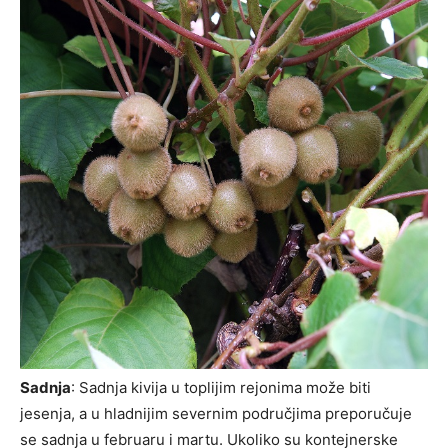
Sadnja
: Sadnja kivija u toplijim rejonima može biti
jesenja, a u hladnijim severnim područjima preporučuje
se sadnja u februaru i martu. Ukoliko su kontejnerske