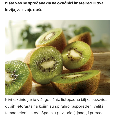
ništa vas ne sprečava da na okućnici imate red ili dva
kivija, za svoju dušu.
Kivi (aktinidija) je višegodišnja listopadna biljka puzavica,
dugih letorasta na kojim su spiralno raspoređeni veliki
tamnozeleni listovi. Spada u povijuše (lijane), i pripada