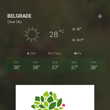
BELGRADE
Clear Sky
°
28
°
C
28
°
26.9
54%
2.7m/s
0%
ČET
PET
SUB
NED
PON
38
°
38
°
37
°
37
°
38
°