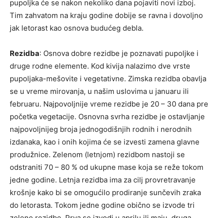
pupoljka će se nakon nekoliko dana pojaviti novi izboj.
Tim zahvatom na kraju godine dobije se ravna i dovoljno
jak letorast kao osnova budućeg debla.
Rezidba
: Osnova dobre rezidbe je poznavati pupoljke i
druge rodne elemente. Kod kivija nalazimo dve vrste
pupoljaka-mešovite i vegetativne. Zimska rezidba obavlja
se u vreme mirovanja, u našim uslovima u januaru ili
februaru. Najpovoljnije vreme rezidbe je 20 – 30 dana pre
početka vegetacije. Osnovna svrha rezidbe je ostavljanje
najpo­voljnijeg broja jednogodišnjih rodnih i nerodnih
izdanaka, kao i onih kojima će se izvesti zamena glavne
produžnice. Zelenom (letnjom) rezidbom nastoji se
odstraniti 70 – 80 % od ukupne mase koja se reže tokom
jedne godine. Letnja rezidba ima za cilj provretravanje
krošnje kako bi se omogućilo prodiranje sunčevih zraka
do letorasta. Tokom jedne godine obično se izvode tri
zelene rezidbe. Prva se izvodi u aprilu ili maju, druga