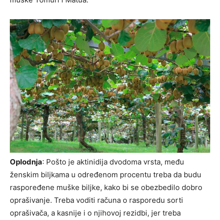
Oplodnja
: Pošto je aktinidija dvodoma vrsta, među
ženskim biljkama u određenom procentu treba da budu
raspoređene muške biljke, kako bi se obezbedilo dobro
oprašivanje. Treba voditi računa o rasporedu sorti
oprašivača, a kasnije i o njihovoj rezidbi, jer treba