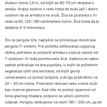
stubovi visine 2,8 m, od kojih se 60-70 cm ukopava u
zemlju. Krajnji stubovi u redu treba da budu jači i dobro
usidreni da se armatura ne sruši. Žica se postavlja u tri
reda na 60, 120 i 180 centimetara visine. Žica treba da je
debljine 4-5 milimetara.
Što se pergole tiče, najčešće se primenjuje dvostruka
pergola (T-sistem). Pre početka oblikovanja uzgojnog
oblika, potrebno je postaviti armaturu koja se sastoji od
T-stubova i tri reda pocinkovane žice. Sadnica se nakon
sadnje prikraćuje na dva pupoljka, iz kojih će po­četkom
vegetacije izbiti dva letorasta, od kojih gornji
usmeravamo uz pomoć potpore, a drugu prekratimo na
20 – 30 cm visine. Prekraćen letorast neko vreme služi
kao rezerva glavnom. Kad više ne postoji opasnost od
loma glavnog mladara, potpuno se ukloni pomoćni
izdanak. Pergolu oblikujemo na visini 190 – 200 cm, pa do