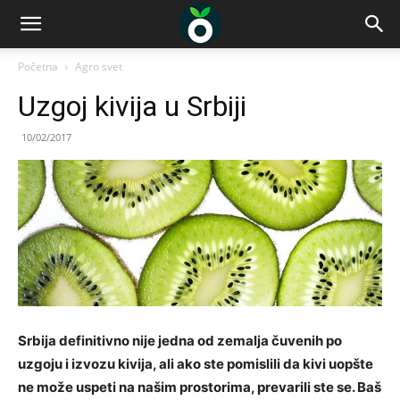
Početna
Agro svet
Uzgoj kivija u Srbiji
10/02/2017
Srbija definitivno nije jedna od zemalja čuvenih po
uzgoju i izvozu kivija, ali ako ste pomislili da kivi uopšte
ne može uspeti na našim prostorima, prevarili ste se. Baš