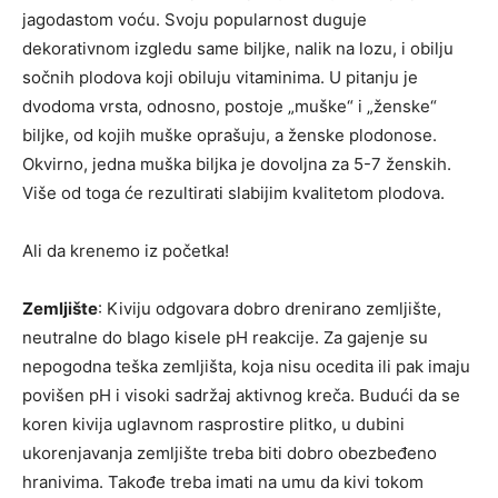
jagodastom voću. Svoju popularnost duguje
dekorativnom izgledu same biljke, nalik na lozu, i obilju
sočnih plodova koji obiluju vitaminima. U pitanju je
dvodoma vrsta, odnosno, postoje „muške“ i „ženske“
biljke, od kojih muške oprašuju, a ženske plodonose.
Okvirno, jedna muška biljka je dovoljna za 5-7 ženskih.
Više od toga će rezultirati slabijim kvalitetom plodova.
Ali da krenemo iz početka!
Zemljište
: Kiviju odgovara dobro drenirano zemljište,
neutralne do blago kisele pH reakcije. Za gajenje su
nepo­godna teška zemljišta, koja nisu ocedita ili pak imaju
povišen pH i visoki sadržaj aktivnog kreča. Budući da se
koren kivija uglavnom rasprostire plitko, u dubini
ukorenjavanja zemljište treba biti dobro obezbeđeno
hranivima. Takođe treba imati na umu da kivi tokom