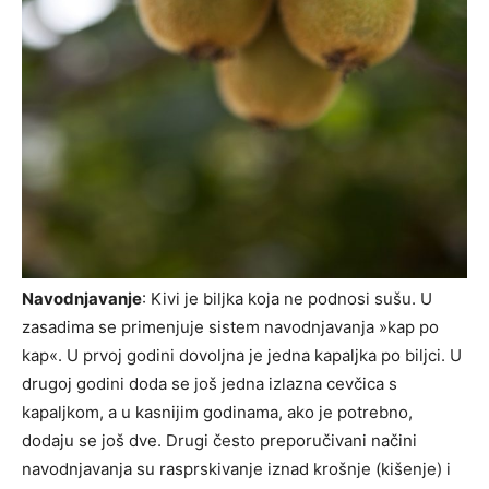
Navodnjavanje
: Kivi je biljka koja ne podnosi sušu. U
zasadima se primenjuje sistem navodnjavanja »kap po
kap«. U prvoj godini do­voljna je jedna kapaljka po biljci. U
drugoj godini doda se još jedna izlazna cevčica s
kapaljkom, a u kasnijim godinama, ako je po­trebno,
dodaju se još dve. Drugi često preporučivani načini
navod­njavanja su rasprskivanje iznad krošnje (kišenje) i