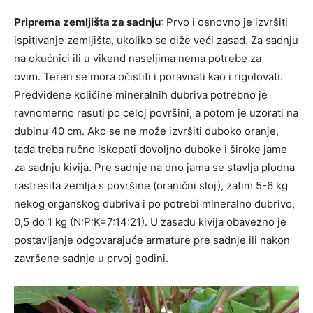
Priprema zemljišta za sadnju
: Prvo i osnovno je izvršiti
ispitivanje zemljišta, ukoliko se diže veći zasad. Za sadnju
na okućnici ili u vikend naseljima nema potrebe za
ovim. Teren se mora očistiti i poravnati kao i rigolovati.
Predviđene količine mineralnih đubriva potrebno je
ravnomerno rasuti po celoj površini, a potom je uzorati na
dubinu 40 cm. Ako se ne može izvršiti duboko oranje,
tada treba ručno iskopati dovoljno duboke i široke jame
za sadnju kivija. Pre sadnje na dno jama se stavlja plodna
rastresita zemlja s površine (oranični sloj), zatim 5-6 kg
nekog organskog đubriva i po potrebi mineralno đubrivo,
0,5 do 1 kg (N:P:K=7:14:21). U zasadu kivija obavezno je
postavljanje odgovarajuće arma­ture pre sadnje ili nakon
završene sadnje u prvoj godini.