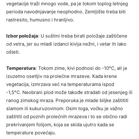
vegetacije traži mnogo vode, pa je tokom toplog letnjeg
perioda navodnjavanje neophodno. Zemljište treba biti
rastresito, humusno i hranljivo.
Izbor položaja
: U suštini treba birati položaje zaštičene
od vetra, jer su mladi izdanci kivija nežni, i vetar ih lako
ošteti.
Temperatura
: Tokom zime, kivi podnosi do -10°C, ali je
izuzetno osetljiv na prolećne mrazeve. Kada krene
vegetacija, izmrzava već na temperaturama ispod
-1,5°C. Neobrani plod može takođe stradati od jesenjeg ili
ranog zimskog mraza. Preporuka je mlade biljke zaštititi
slamom ili kukuruzovinom. Osim toga, voćku je važno
zaštititi od poznih prolećnih mrazeva i to se obično radi
prekrivanjem folijom, koja se skida ujutro kada se
temperature povećaju.