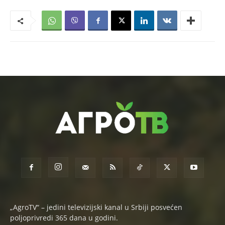
„AgroTV“ – jedini televizijski kanal u Srbiji posvećen
poljoprivredi 365 dana u godini.