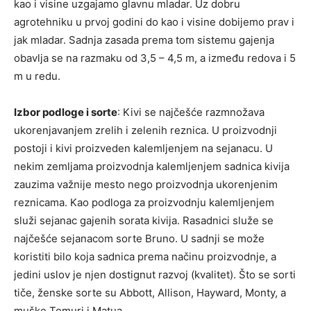
kao i visine uzgajamo glavnu mladar. Uz dobru
agrotehniku u prvoj godini do kao i visine dobijemo prav i
jak mladar. Sadnja zasada prema tom sistemu gajenja
obavlja se na razmaku od 3,5 – 4,5 m, a između redova i 5
m u redu.
Izbor podloge i sorte
: Kivi se najčešće razmnožava
ukorenjavanjem zrelih i zelenih reznica. U proizvodnji
postoji i kivi proizveden kalemljenjem na sejanacu. U
nekim zemljama proizvodnja kalemljenjem sadnica kivija
zauzima važnije mesto nego proizvodnja ukorenjenim
reznicama. Kao podloga za proizvodnju kalemljenjem
služi sejanac gajenih sorata kivija. Rasadnici služe se
najčešće sejanacom sorte Bruno. U sadnji se može
koristiti bilo koja sadnica prema načinu proizvodnje, a
jedini uslov je njen dostignut razvoj (kvalitet). Što se sorti
tiče, ženske sorte su Abbott, Allison, Hayward, Monty, a
muške Tomuri i Matua.