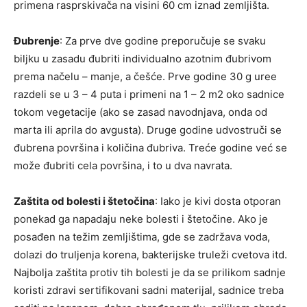
primena rasprskivača na visini 60 cm iznad zemljišta.
Đubrenje
: Za prve dve godine preporučuje se svaku
biljku u zasadu đubriti individualno azotnim đubrivom
pre­ma načelu – manje, a češće. Prve godine 30 g uree
razdeli se u 3 – 4 puta i primeni na 1 – 2 m2 oko sad­nice
tokom vegetacije (ako se zasad navodnjava, onda od
marta ili aprila do avgusta). Druge godine udvostruči se
đubrena površina i količina đubriva. Treće godine već se
može đubriti cela površina, i to u dva navrata.
Zaštita od bolesti i štetočina
: Iako je kivi dosta otporan
ponekad ga napadaju neke bolesti i štetočine. Ako je
posađen na težim zemljištima, gde se zadržava voda,
dolazi do truljenja korena, bakterijske truleži cvetova itd.
Najbolja zaštita protiv tih bolesti je da se prilikom sadnje
koristi zdravi sertifikovani sadni materijal, sadnice treba