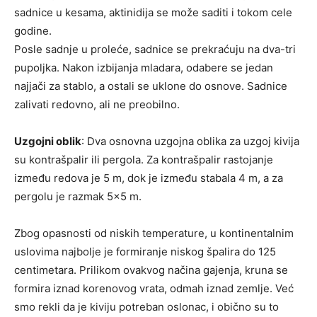
sadnice u kesama, aktinidija se može saditi i tokom cele
godine.
Posle sadnje u proleće, sadnice se prekraćuju na dva-tri
pupoljka. Nakon izbijanja mladara, odabere se jedan
najjači za stablo, a ostali se uklone do osnove. Sadnice
zalivati redovno, ali ne preobilno.
Uzgojni oblik
: Dva osnovna uzgojna oblika za uzgoj kivija
su kontrašpalir ili pergola. Za kontrašpalir rastojanje
između redova je 5 m, dok je između stabala 4 m, a za
pergolu je razmak 5×5 m.
Zbog opasnosti od niskih temperature, u kontinentalnim
uslovima najbolje je formiranje niskog špalira do 125
centimetara. Prilikom ovakvog načina gajenja, kruna se
formira iznad korenovog vrata, odmah iznad zemlje. Već
smo rekli da je kiviju potreban oslonac, i obično su to