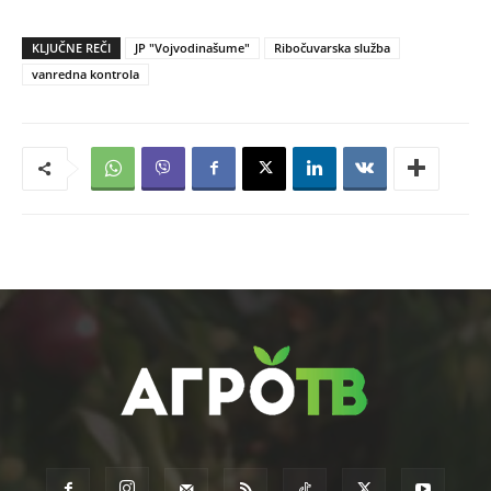
KLJUČNE REČI
JP "Vojvodinašume"
Ribočuvarska služba
vanredna kontrola