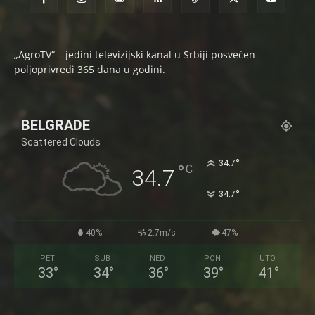
„AgroTV“ – jedini televizijski kanal u Srbiji posvećen
poljoprivredi 365 dana u godini.
BELGRADE
Scattered Clouds
°
34.7
°
C
34.7
°
34.7
40%
2.7m/s
47%
PET
SUB
NED
PON
UTO
33
°
34
°
36
°
39
°
41
°