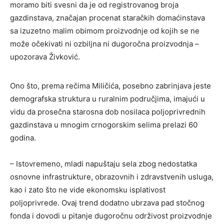
moramo biti svesni da je od registrovanog broja
gazdinstava, značajan procenat staračkih domaćinstava
sa izuzetno malim obimom proizvodnje od kojih se ne
može očekivati ni ozbiljna ni dugoročna proizvodnja –
upozorava Živković.
Ono što, prema rečima Miličića, posebno zabrinjava jeste
demografska struktura u ruralnim područjima, imajući u
vidu da prosečna starosna dob nosilaca poljoprivrednih
gazdinstava u mnogim crnogorskim selima prelazi 60
godina.
– Istovremeno, mladi napuštaju sela zbog nedostatka
osnovne infrastrukture, obrazovnih i zdravstvenih usluga,
kao i zato što ne vide ekonomsku isplativost
poljoprivrede. Ovaj trend dodatno ubrzava pad stočnog
fonda i dovodi u pitanje dugoročnu održivost proizvodnje