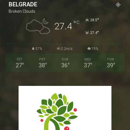
BELGRADE
Broken Clouds
°
28.5
°
C
27.4
°
27.4
57%
2.2m/s
79%
ČET
PET
SUB
NED
PON
27
°
38
°
36
°
37
°
39
°