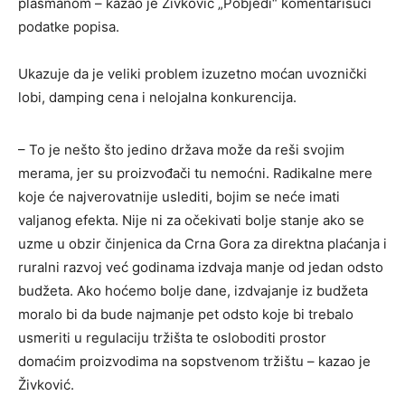
plasmanom – kazao je Živković „Pobjedi“ komentarišući
podatke popisa.
Ukazuje da je veliki problem izuzetno moćan uvoznički
lobi, damping cena i nelojalna konkurencija.
– To je nešto što jedino država može da reši svojim
merama, jer su proizvođači tu nemoćni. Radikalne mere
koje će najverovatnije uslediti, bojim se neće imati
valjanog efekta. Nije ni za očekivati bolje stanje ako se
uzme u obzir činjenica da Crna Gora za direktna plaćanja i
ruralni razvoj već godinama izdvaja manje od jedan odsto
budžeta. Ako hoćemo bolje dane, izdvajanje iz budžeta
moralo bi da bude najmanje pet odsto koje bi trebalo
usmeriti u regulaciju tržišta te osloboditi prostor
domaćim proizvodima na sopstvenom tržištu – kazao je
Živković.