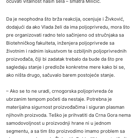
očuvati vitalnost naših sela – smatra Miličić.
Da je neophodna što brža reakcija, ocenjuje i Živković,
dodajući da ako Vlada želi da ima poljoprivredu, mora što
pre organizovati radno telo sačinjeno od stručnjaka sa
Biotehničkog fakulteta, inženjera poljoprivrede sa
životnim i radnim iskustvom te ozbiljnih poljoprivrednih
proizvođača, čiji bi zadatak trebalo da bude da što pre
sagledaju stanje i predlože konkretne mere kako bi se,
ako ništa drugo, sačuvalo barem postojeće stanje.
– Ako se to ne uradi, crnogorska poljoprivreda će
ubrzanim tempom početi da nestaje. Potrebna je
materijalna sigurnost proizvođačima i siguran plasman
njihovih proizvoda. Teško je prihvatiti da Crna Gora nema
samodovoljnost u proizvodnji hrane ni u jednom
segmentu, a sa tim što proizvodimo imamo problem sa