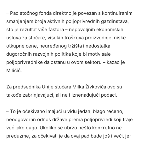
– Pad stočnog fonda direktno je povezan s kontinuiranim
smanjenjem broja aktivnih poljoprivrednih gazdinstava,
što je rezultat više faktora – nepovoljnih ekonomskih
uslova za stočare, visokih troškova proizvodnje, niske
otkupne cene, neuređenog tržišta i nedostatka
dugoročnih razvojnih politika koje bi motivisale
poljoprivrednike da ostanu u ovom sektoru – kazao je
Miličić.
Za predsednika Unije stočara Milka Živkovića ovo su
takođe zabrinjavajući, ali ne i iznenađujući podaci.
– To je očekivano imajući u vidu jedan, blago rečeno,
neodgovoran odnos države prema poljoprivredi koji traje
već jako dugo. Ukoliko se ubrzo nešto konkretno ne
preduzme, za očekivati je da ovaj pad bude još i veći, jer