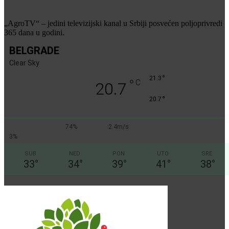
„AgroTV“ – jedini televizijski kanal u Srbiji posvećen poljoprivredi
365 dana u godini.
BELGRADE
Clear Sky
°
21.3
°
C
20.7
°
20.7
74%
2.4m/s
3%
SUB
NED
PON
UTO
SRE
33
°
34
°
39
°
41
°
38
°