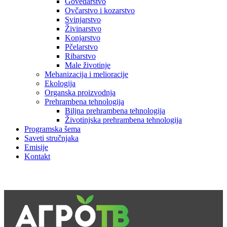
Govedarstvo
Ovčarstvo i kozarstvo
Svinjarstvo
Živinarstvo
Konjarstvo
Pčelarstvo
Ribarstvo
Male životinje
Mehanizacija i melioracije
Ekologija
Organska proizvodnja
Prehrambena tehnologija
Biljna prehrambena tehnologija
Životinjska prehrambena tehnologija
Programska šema
Saveti stručnjaka
Emisije
Kontakt