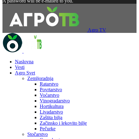
A password will be e-mailed to you.
Agro TV
Naslovna
Vesti
Agro Svet
Zemljoradnja
Ratarstvo
Povrtarstvo
Voćarstvo
Vinogradarstvo
Hortikultura
Livadarstvo
Zaštita bilja
Začinsko i lekovito bilje
Pečurke
Stočarstvo