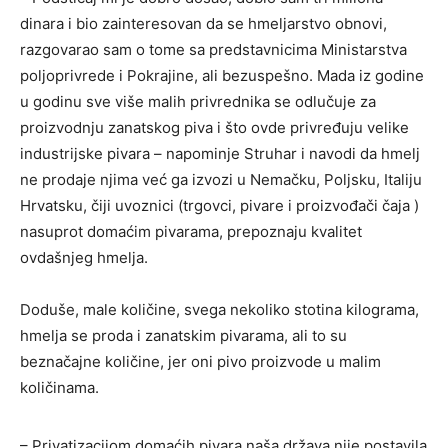
dinara i bio zainteresovan da se hmeljarstvo obnovi,
razgovarao sam o tome sa predstavnicima Ministarstva
poljoprivrede i Pokrajine, ali bezuspešno. Mada iz godine
u godinu sve više malih privrednika se odlučuje za
proizvodnju zanatskog piva i što ovde privređuju velike
industrijske pivara – napominje Struhar i navodi da hmelj
ne prodaje njima već ga izvozi u Nemačku, Poljsku, Italiju
Hrvatsku, čiji uvoznici (trgovci, pivare i proizvođači čaja )
nasuprot domaćim pivarama, prepoznaju kvalitet
ovdašnjeg hmelja.
Doduše, male količine, svega nekoliko stotina kilograma,
hmelja se proda i zanatskim pivarama, ali to su
beznačajne količine, jer oni pivo proizvode u malim
količinama.
– Privatizacijom domaćih pivara naša država nije postavila