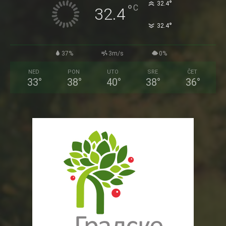
°
32.4
°
C
32.4
°
32.4
37%
3m/s
0%
NED
PON
UTO
SRE
ČET
33
°
38
°
40
°
38
°
36
°