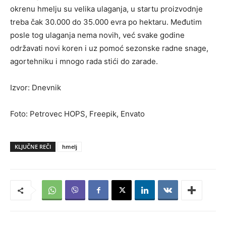
okrenu hmelju su velika ulaganja, u startu proizvodnje
treba čak 30.000 do 35.000 evra po hektaru. Međutim
posle tog ulaganja nema novih, već svake godine
održavati novi koren i uz pomoć sezonske radne snage,
agortehniku i mnogo rada stići do zarade.
Izvor: Dnevnik
Foto: Petrovec HOPS, Freepik, Envato
KLJUČNE REČI
hmelj