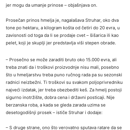
jer mogu da umanje prinose – objašnjava on.
Prosečan prinos hmelja je, nagalašava Struhar, oko dva
tone po hektaru, a kilogram košta od četiri do 20 evra, u
zavisnosti od toga da li se prodaje cvet – šišarica ili kao
pelet, koji je skuplji jer predstavlja viši stepen obrade.
– Prosečno se može zaraditi bruto oko 15.000 evra, ali
treba znati da i troškovi proizvodnje nisu mali, posebno
što u hmeljarstvu treba puno ručnog rada pa su sezonski
radnici neizbežni. Ti troškovi su svakom poljoprivredniku
najveći izdatak, jer treba obezbediti keš. Za hmelj postoji
sigurno inotržište, dobra cena i državni posticaji. Nije
berzanska roba, a kada se gleda zarada uzima se
desetogodišnji prosek – ističe Struhar i dodaje:
– S druge strane, ono što verovatno sputava ratare da se