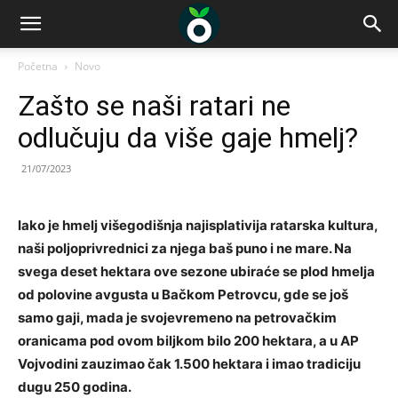
Početna
Novo
Zašto se naši ratari ne
odlučuju da više gaje hmelj?
21/07/2023
Iako je hmelj višegodišnja najisplativija ratarska kultura,
naši poljoprivrednici za njega baš puno i ne mare. Na
svega deset hektara ove sezone ubiraće se plod hmelja
od polovine avgusta u Bačkom Petrovcu, gde se još
samo gaji, mada je svojevremeno na petrovačkim
oranicama pod ovom biljkom bilo 200 hektara, a u AP
Vojvodini zauzimao čak 1.500 hektara i imao tradiciju
dugu 250 godina.