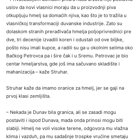
uslov da novi vlasnici moraju da u proizvodnji piva
otkupljuju hmelj sa domaćih njiva, kao što je to tražila u
vlasničkoj transformaciji duvanske industrije. Zato su
dolaskom stranih prerađivača hmelja poljoprivrednici pre
dve, tri decenije izvadili koren i odustali od ove biljke,
pošto nisu imali kupce, a radili su ga u okolnim selima oko
Bačkog Petrovca pa i šire čak i u Sremu. Petrovac je bio
centar hmeljarstva, gde još ima sačuvano skladište i
mahanizacija – kaže Struhar.
Struhar kaže da imamo oranice za hmelj, jer se gaji na
prvoj klasi zemljišta.
– Nekada je Dunav bila granica, ali se zasadi mogu
postaviti i ispod Dunava, mada onda prinosi mogu biti
slabiji. Hmelj ne voli visoke terene, odgovora mu vlažna
klima i vazduh, pa mu sadašnje trospke vrućine smetaju