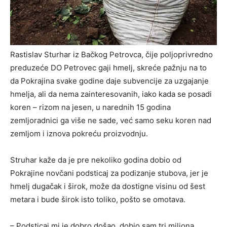
Rastislav Sturhar iz Bačkog Petrovca, čije poljoprivredno
preduzeće DO Petrovec gaji hmelj, skreće pažnju na to
da Pokrajina svake godine daje subvencije za uzgajanje
hmelja, ali da nema zainteresovanih, iako kada se posadi
koren – rizom na jesen, u narednih 15 godina
zemljoradnici ga više ne sade, već samo seku koren nad
zemljom i iznova pokreću proizvodnju.
Struhar kaže da je pre nekoliko godina dobio od
Pokrajine novčani podsticaj za podizanje stubova, jer je
hmelj dugačak i širok, može da dostigne visinu od šest
metara i bude širok isto toliko, pošto se omotava.
– Podsticaj mi je dobro došao, dobio sam tri miliona