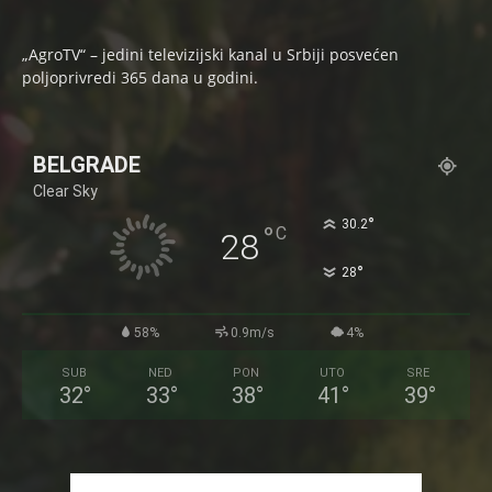
„AgroTV“ – jedini televizijski kanal u Srbiji posvećen
poljoprivredi 365 dana u godini.
BELGRADE
Clear Sky
°
30.2
°
C
28
°
28
58%
0.9m/s
4%
SUB
NED
PON
UTO
SRE
32
°
33
°
38
°
41
°
39
°