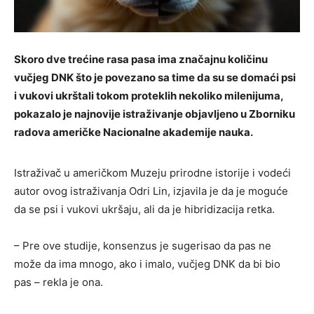
Skoro dve trećine rasa pasa ima značajnu količinu
vučjeg DNK što je povezano sa time da su se domaći psi
i vukovi ukrštali tokom proteklih nekoliko milenijuma,
pokazalo je najnovije istraživanje objavljeno u Zborniku
radova američke Nacionalne akademije nauka.
Istraživač u američkom Muzeju prirodne istorije i vodeći
autor ovog istraživanja Odri Lin, izjavila je da je moguće
da se psi i vukovi ukršaju, ali da je hibridizacija retka.
– Pre ove studije, konsenzus je sugerisao da pas ne
može da ima mnogo, ako i imalo, vučjeg DNK da bi bio
pas – rekla je ona.