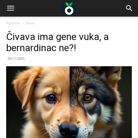
Početna
Novo
Čivava ima gene vuka, a
bernardinac ne?!
28/11/2025