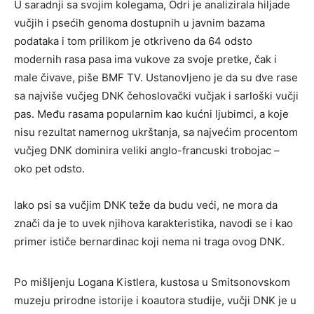
U saradnji sa svojim kolegama, Odri je analizirala hiljade
vučjih i psećih genoma dostupnih u javnim bazama
podataka i tom prilikom je otkriveno da 64 odsto
modernih rasa pasa ima vukove za svoje pretke, čak i
male čivave, piše BMF TV. Ustanovljeno je da su dve rase
sa najviše vučjeg DNK čehoslovački vučjak i sarloški vučji
pas. Među rasama popularnim kao kućni ljubimci, a koje
nisu rezultat namernog ukrštanja, sa najvećim procentom
vučjeg DNK dominira veliki anglo-francuski trobojac –
oko pet odsto.
Iako psi sa vučjim DNK teže da budu veći, ne mora da
znači da je to uvek njihova karakteristika, navodi se i kao
primer ističe bernardinac koji nema ni traga ovog DNK.
Po mišljenju Logana Kistlera, kustosa u Smitsonovskom
muzeju prirodne istorije i koautora studije, vučji DNK je u