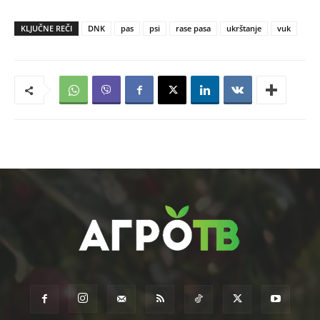
KLJUČNE REČI
DNK
pas
psi
rase pasa
ukrštanje
vuk