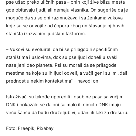
pse ušao preko uličnih pasa – onih koji žive blizu mesta
gde obitavaju ljudi, ali nemaju vlasnika. On sugeriše da je
moguće da su se oni razmnožavali sa ženkama vukova
koje su se odvojile od čopora zbog uništavanja njihovih
staništa izazvanim ljudskim faktorom.
– Vukovi su evoluirali da bi se prilagodili specifičnim
staništima i uslovima, dok su pse ljudi doneli u svaki
naseljeni deo planete. Psi su morali da se prilagode
mestima na koje su ih ljudi odveli, a vučji geni su im „dali
prednost u nekim kontekstima“ – navodi on.
Istraživači su takođe uporedili i osobine pasa sa vučjim
DNK i pokazalo se da oni sa malo ili nimalo DNK imaju
veću šansu da budu druželjubivi, odani ili laki za dresuru.
Foto: Freepik; Pixabay