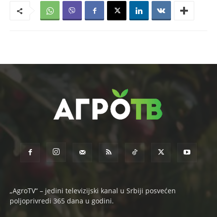
„AgroTV“ – jedini televizijski kanal u Srbiji posvećen
poljoprivredi 365 dana u godini.