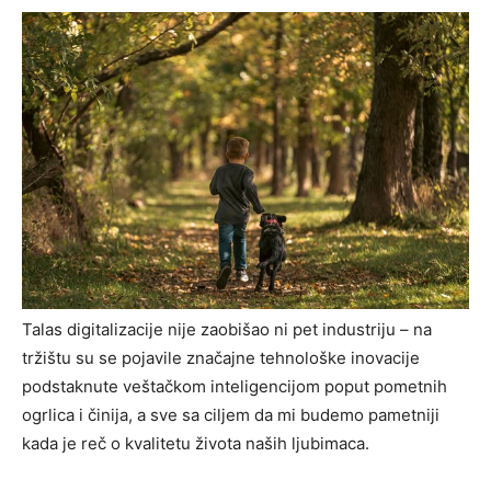
Talas digitalizacije nije zaobišao ni pet industriju – na
tržištu su se pojavile značajne tehnološke inovacije
podstaknute veštačkom inteligencijom poput pometnih
ogrlica i činija, a sve sa ciljem da mi budemo pametniji
kada je reč o kvalitetu života naših ljubimaca.