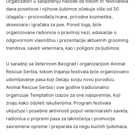
Organizatori u saopštenju navode da tokom tri festivalska
dana posetioce i njihove ljubimce očekuje više od 30
izlagača – proizvođača hrane, prirodne kozmetike,
aksesoara i igračaka za pse. Pored toga, biće
organizovane radionice o pravilnoj nezi, edukacije o
odgovornom vlasništvu i prezentacije aktuelnih grooming
trendova, saveti veterinara, kao i poligoni za ljubimce.
U saradnji sa Veterinom Beograd i organizacijom Animal
Rescue Serbia, tokom trajanja festivala biće organizovano
udomljavanje pasa koji čekaju svoju novu porodicu.
Animal Rescue Serbia i ove godine tradicionalno
organizuje Temptation izazov za one najspretnije, koji
znaju kako odoleti iskušenjima. Program festivala
uključuje i posebne aktivnosti poput veterinarskih saveta,
radionica o pripremi pasa za takmičenja i promocije
savremene opreme i preparata za negu kućnih ljubimaca.