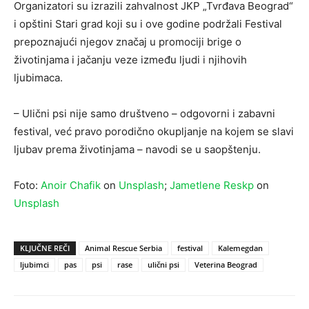
Organizatori su izrazili zahvalnost JKP „Tvrđava Beograd“
i opštini Stari grad koji su i ove godine podržali Festival
prepoznajući njegov značaj u promociji brige o
životinjama i jačanju veze između ljudi i njihovih
ljubimaca.
– Ulični psi nije samo društveno – odgovorni i zabavni
festival, već pravo porodično okupljanje na kojem se slavi
ljubav prema životinjama – navodi se u saopštenju.
Foto:
Anoir Chafik
on
Unsplash
;
Jametlene Reskp
on
Unsplash
KLJUČNE REČI
Animal Rescue Serbia
festival
Kalemegdan
ljubimci
pas
psi
rase
ulični psi
Veterina Beograd