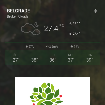
BELGRADE
Broken Clouds
°
28.5
°
C
27.4
°
27.4
57%
2.2m/s
79%
ČET
PET
SUB
NED
PON
27
°
38
°
36
°
37
°
39
°