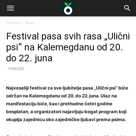
Početna
Novo
Festival pasa svih rasa „Ulični
psi“ na Kalemegdanu od 20.
do 22. juna
13/06/2025
Najveseliji festival za sve ljubitelje pasa „Ulični psi“ biće
održan na Kalemegdanu od 20. do 22. juna. Ulaz na
manifestaciju biće, kao i prethodne četiri godine
besplatan, a organizatori najavljuju bogat program koji
okuplja zajednicu oko zajedničke ljubavi prema psima.