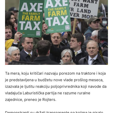
Ta mera, koju kritičari nazvaju porezom na traktore i koja
je predstavljena u budžetu nove vlade prošlog meseca,
izazvala je ljutitu reakciju poljoprivrednika koji navode da
vladajuća Laburistička partija ne razume ruralne
zajednice, preneo je Rojters.
Demonstranti su držali transparente na kojima je pisalo