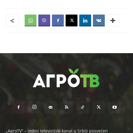
„AgroTV“ – jedini televizijski kanal u Srbiji posvećen