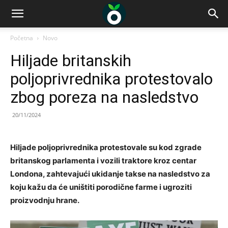
Početna
Novo
Hiljade britanskih
poljoprivrednika protestovalo
zbog poreza na nasledstvo
20/11/2024
Hiljade poljoprivrednika protestovale su kod zgrade
britanskog parlamenta i vozili traktore kroz centar
Londona, zahtevajući ukidanje takse na nasledstvo za
koju kažu da će uništiti porodične farme i ugroziti
proizvodnju hrane.