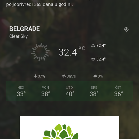
poljoprivredi 365 dana u godini.
BELGRADE
Clear Sky
°
32.4
°
C
32.4
°
32.4
37%
3m/s
0%
NED
PON
UTO
SRE
ČET
33
°
38
°
40
°
38
°
36
°