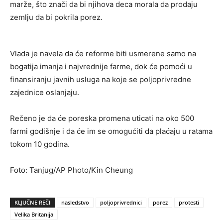
marže, što znači da bi njihova deca morala da prodaju
zemlju da bi pokrila porez.
Vlada je navela da će reforme biti usmerene samo na
bogatija imanja i najvrednije farme, dok će pomoći u
finansiranju javnih usluga na koje se poljoprivredne
zajednice oslanjaju.
Rečeno je da će poreska promena uticati na oko 500
farmi godišnje i da će im se omogućiti da plaćaju u ratama
tokom 10 godina.
Foto: Tanjug/AP Photo/Kin Cheung
KLJUČNE REČI
nasledstvo
poljoprivrednici
porez
protesti
Velika Britanija