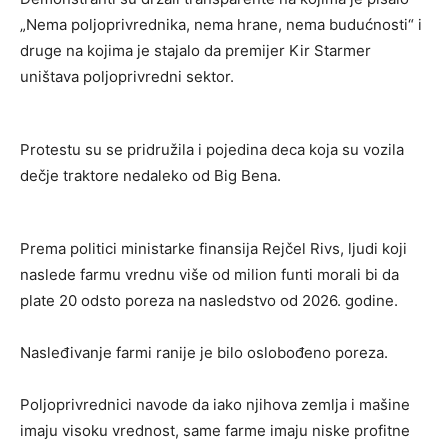
„Nema poljoprivrednika, nema hrane, nema budućnosti“ i
druge na kojima je stajalo da premijer Kir Starmer
uništava poljoprivredni sektor.
Protestu su se pridružila i pojedina deca koja su vozila
dečje traktore nedaleko od Big Bena.
Prema politici ministarke finansija Rejčel Rivs, ljudi koji
naslede farmu vrednu više od milion funti morali bi da
plate 20 odsto poreza na nasledstvo od 2026. godine.
Nasleđivanje farmi ranije je bilo oslobođeno poreza.
Poljoprivrednici navode da iako njihova zemlja i mašine
imaju visoku vrednost, same farme imaju niske profitne