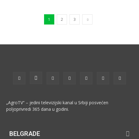
1
2
3
„AgroTV“ – jedini televizijski kanal u Srbiji posvećen
poljoprivredi 365 dana u godini.
BELGRADE