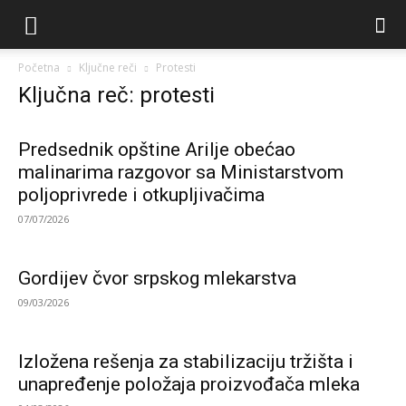
Početna
Ključne reči
Protesti
Ključna reč: protesti
Predsednik opštine Arilje obećao
malinarima razgovor sa Ministarstvom
poljoprivrede i otkupljivačima
07/07/2026
Gordijev čvor srpskog mlekarstva
09/03/2026
Izložena rešenja za stabilizaciju tržišta i
unapređenje položaja proizvođača mleka