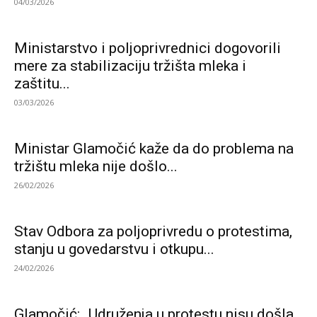
04/03/2026
Ministarstvo i poljoprivrednici dogovorili
mere za stabilizaciju tržišta mleka i
zaštitu...
03/03/2026
Ministar Glamočić kaže da do problema na
tržištu mleka nije došlo...
26/02/2026
Stav Odbora za poljoprivredu o protestima,
stanju u govedarstvu i otkupu...
24/02/2026
Glamočić: „Udruženja u protestu nisu došla