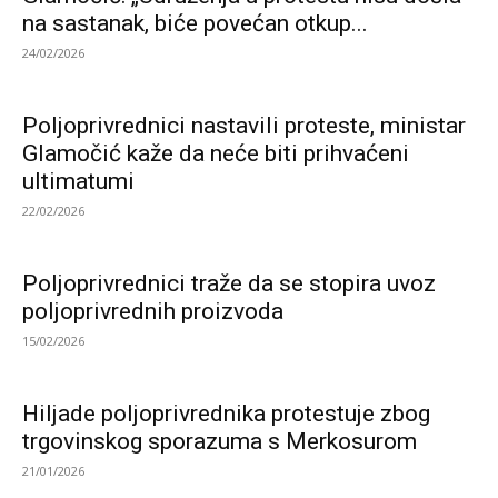
na sastanak, biće povećan otkup...
24/02/2026
Poljoprivrednici nastavili proteste, ministar
Glamočić kaže da neće biti prihvaćeni
ultimatumi
22/02/2026
Poljoprivrednici traže da se stopira uvoz
poljoprivrednih proizvoda
15/02/2026
Hiljade poljoprivrednika protestuje zbog
trgovinskog sporazuma s Merkosurom
21/01/2026