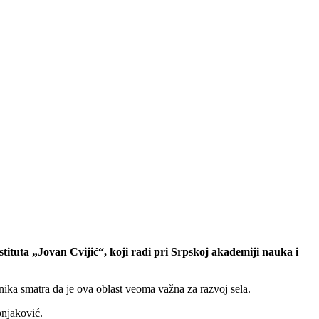
ituta „Jovan Cvijić“, koji radi pri Srpskoj akademiji nauka i
ika smatra da je ova oblast veoma važna za razvoj sela.
bnjaković.