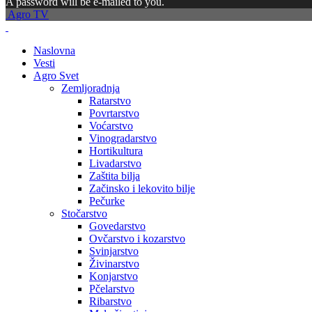
A password will be e-mailed to you.
Agro TV
Naslovna
Vesti
Agro Svet
Zemljoradnja
Ratarstvo
Povrtarstvo
Voćarstvo
Vinogradarstvo
Hortikultura
Livadarstvo
Zaštita bilja
Začinsko i lekovito bilje
Pečurke
Stočarstvo
Govedarstvo
Ovčarstvo i kozarstvo
Svinjarstvo
Živinarstvo
Konjarstvo
Pčelarstvo
Ribarstvo