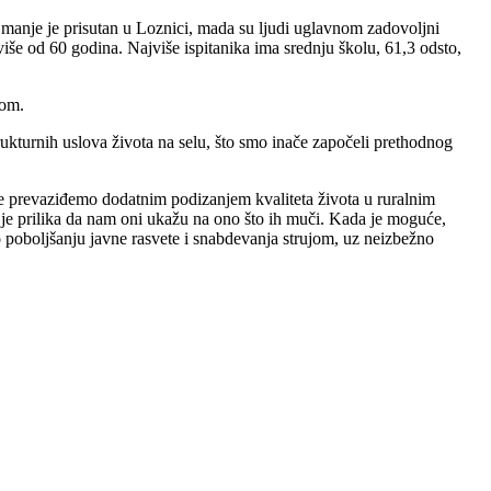
najmanje je prisutan u Loznici, mada su ljudi uglavnom zadovoljni
 više od 60 godina. Najviše ispitanika ima srednju školu, 61,3 odsto,
tom.
ukturnih uslova života na selu, što smo inače započeli prethodnog
me prevaziđemo dodatnim podizanjem kvaliteta života u ruralnim
 je prilika da nam oni ukažu na ono što ih muči. Kada je moguće,
poboljšanju javne rasvete i snabdevanja strujom, uz neizbežno