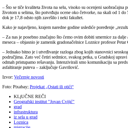
– Što se tiče kvaliteta života na selu, visoko su ocenjeni saobraćajna 
životom u selima, što potvrđuju ocene oko četvorke, na skali od 1 do 5.
dok je 17,8 odsto njih završilo i neki fakultet.
Kako je najavljeno, krajem naredne godine uslediće poređenje „rezult
– Za nas je posebno značajno što ćemo ovim dobiti smernice za dalje 
meseca – objasnio je zamenik gradonačelnice Loznice profesor Petar 
– Jednako bitno je i utvrđivanje razloga zbog kojih stanovnici seosk
područjima. Zato već četiri sedmice, svakog petka, u Gradskoj upravi
odmah pristupamo rešavanju. Intenzivirali smo komunikaciju sa preds
asfaltiranje puteva – zaključuje Gavrilović.
Izvor:
Večernje novosti
Foto: Pixabay;
Projekat „Ostati ili otići“
KLjUČNE REČI
Geografski institut "Jovan Cvijić"
grad
infrastruktura
iz sela u grad
Loznica
migracije