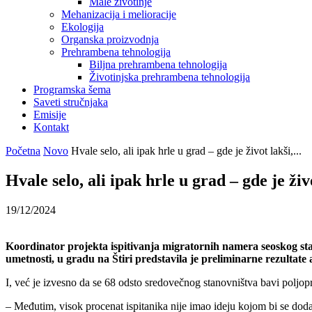
Male životinje
Mehanizacija i melioracije
Ekologija
Organska proizvodnja
Prehrambena tehnologija
Biljna prehrambena tehnologija
Životinjska prehrambena tehnologija
Programska šema
Saveti stručnjaka
Emisije
Kontakt
Početna
Novo
Hvale selo, ali ipak hrle u grad – gde je život lakši,...
Hvale selo, ali ipak hrle u grad – gde je živ
19/12/2024
Koordinator projekta ispitivanja migratornih namera seoskog sta
umetnosti, u gradu na Štiri predstavila je preliminarne rezultat
I, već je izvesno da se 68 odsto sredovečnog stanovništva bavi poljo
– Međutim, visok procenat ispitanika nije imao ideju kojom bi se dod