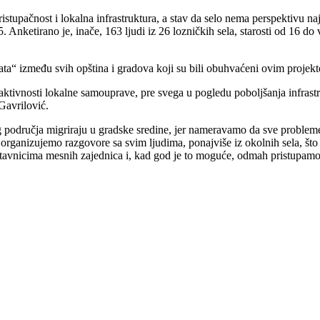
pristupačnost i lokalna infrastruktura, a stav da selo nema perspektivu 
 Anketirano je, inače, 163 ljudi iz 26 lozničkih sela, starosti od 16 do
ata“ između svih opština i gradova koji su bili obuhvaćeni ovim projek
aktivnosti lokalne samouprave, pre svega u pogledu poboljšanja infrastr
Gavrilović.
og područja migriraju u gradske sredine, jer nameravamo da sve proble
 organizujemo razgovore sa svim ljudima, ponajviše iz okolnih sela, što
tavnicima mesnih zajednica i, kad god je to moguće, odmah pristupamo 