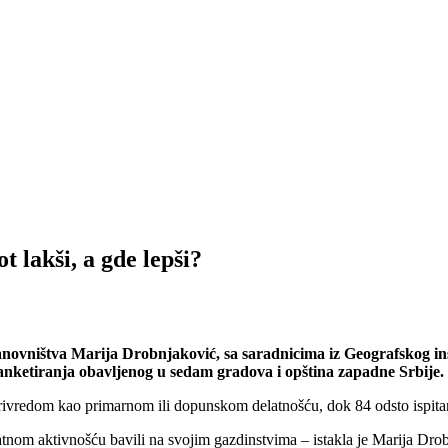
ot lakši, a gde lepši?
novništva Marija Drobnjaković, sa saradnicima iz Geografskog inst
e anketiranja obavljenog u sedam gradova i opština zapadne Srbije.
privredom kao primarnom ili dopunskom delatnošću, dok 84 odsto ispitan
atnom aktivnošću bavili na svojim gazdinstvima – istakla je Marija Dro