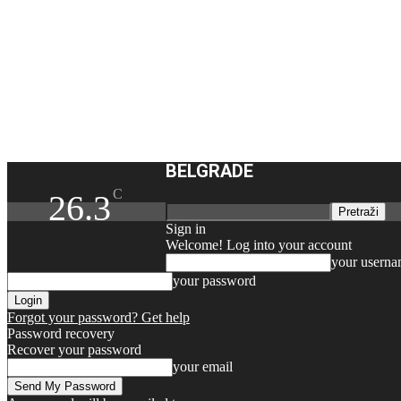
BELGRADE
C
26.3
Sign in
Welcome! Log into your account
your usern
your password
Forgot your password? Get help
Password recovery
Recover your password
your email