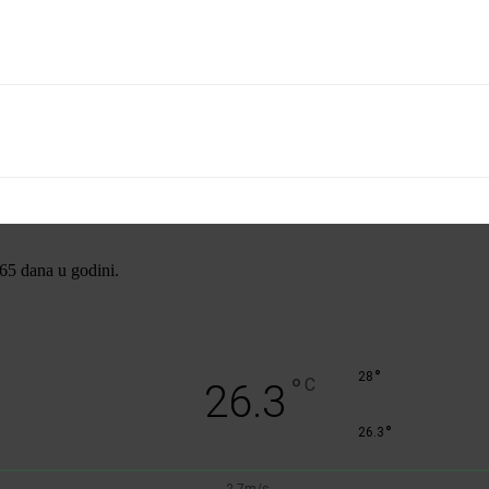
365 dana u godini.
°
28
°
C
26.3
°
26.3
2.7m/s