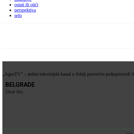
ostati ili otići
perspektiva
selo
Share
„AgroTV“ – jedini televizijski kanal u Srbiji posvećen poljoprivredi 
BELGRADE
Clear Sky
60%