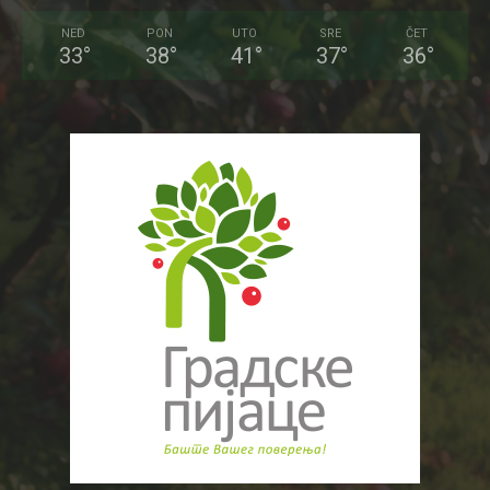
NED
PON
UTO
SRE
ČET
33
°
38
°
41
°
37
°
36
°