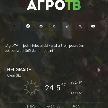
„AgroTV“ – jedini televizijski kanal u Srbiji posvećen
poljoprivredi 365 dana u godini.
BELGRADE
Clear Sky
°
24.5
°
C
24.5
°
24.5
50%
2.3m/s
0%