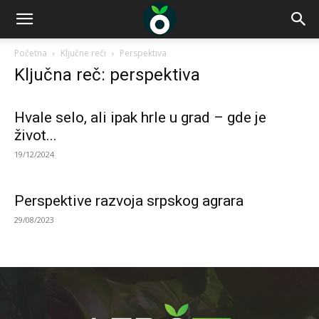
Početna
Ključne reči
Perspektiva
Ključna reč: perspektiva
Hvale selo, ali ipak hrle u grad – gde je
život...
19/12/2024
Perspektive razvoja srpskog agrara
29/08/2023