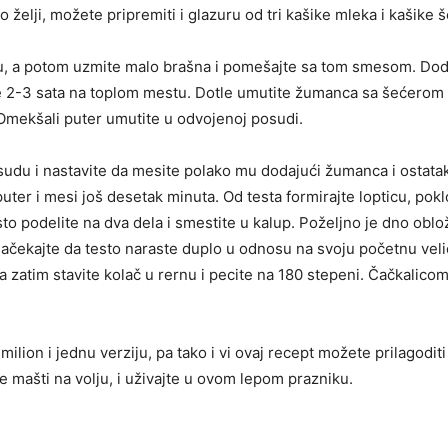
Po želji, možete pripremiti i glazuru od tri kašike mleka i kašike 
ku, a potom uzmite malo brašna i pomešajte sa tom smesom. Dod
že 2-3 sata na toplom mestu. Dotle umutite žumanca sa šećerom 
 Omekšali puter umutite u odvojenoj posudi.
sudu i nastavite da mesite polako mu dodajući žumanca i ostata
uter i mesi još desetak minuta. Od testa formirajte lopticu, pokl
o podelite na dva dela i smestite u kalup. Poželjno je dno oblož
 i sačekajte da testo naraste duplo u odnosu na svoju početnu vel
zatim stavite kolač u rernu i pecite na 180 stepeni. Čačkalicom
a milion i jednu verziju, pa tako i vi ovaj recept možete prilago
e mašti na volju, i uživajte u ovom lepom prazniku.