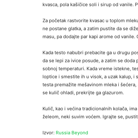
kvasca, pola kašičice soli i sirup od vanile. 
Za početak rastvorite kvasac u toplom mle
ne postane glatka, a zatim pustite da se di
masu, pa dodajte par kapi arome od vanile.
Kada testo nabubri prebacite ga u drugu po
da se lepi za ivice posude, a zatim se doda p
sobnoj temperaturi. Kada vreme istekne, test
loptice i smestite ih u visok, a uzak kalup,
testa premažite mešavinom mleka i šećera, a 
se kulič ohladi, prekrijte ga glazurom.
Kulič, kao i većina tradicionalnih kolača, im
želeom, neki suvim voćem. Igrajte se, pustit
Izvor:
Russia Beyond