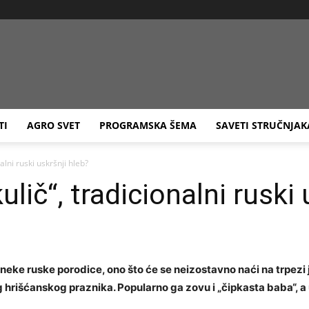
Agro
TI
AGRO SVET
PROGRAMSKA ŠEMA
SAVETI STRUČNJAK
nalni ruski uskršnji hleb?
kulič“, tradicionalni ruski
TV
ke ruske porodice, ono što će se neizostavno naći na trpezi je 
hrišćanskog praznika. Popularno ga zovu i „čipkasta baba“, a 