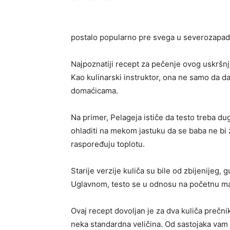
postalo popularno pre svega u severozapadnom
Najpoznatiji recept za pečenje ovog uskršnje
Kao kulinarski instruktor, ona ne samo da da
domaćicama.
Na primer, Pelageja ističe da testo treba du
ohladiti na mekom jastuku da se baba ne bi
raspoređuju toplotu.
Starije verzije kuliča su bile od zbijenijeg,
Uglavnom, testo se u odnosu na početnu masu
Ovaj recept dovoljan je za dva kuliča prečnik
neka standardna veličina. Od sastojaka vam