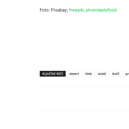
Foto: Pixabay;
freepik
;
phototastyfood
KLJUČNE REČI
dezert
hleb
kolač
kulič
pr
Share