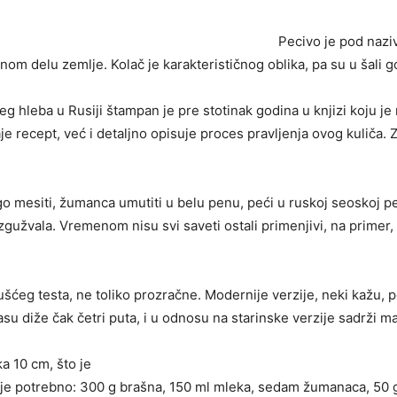
Pecivo je pod naziv
 delu zemlje. Kolač je karakterističnog oblika, pa su u šali gov
g hleba u Rusiji štampan je pre stotinak godina u knjizi koju j
je recept, već i detaljno opisuje proces pravljenja ovog kuliča.
go mesiti, žumanca umutiti u belu penu, peći u ruskoj seoskoj p
 zgužvala. Vremenom nisu svi saveti ostali primenjivi, na prim
 gušćeg testa, ne toliko prozračne. Modernije verzije, neki kažu, 
 diže čak četri puta, i u odnosu na starinske verzije sadrži m
a 10 cm, što je
 je potrebno: 300 g brašna, 150 ml mleka, sedam žumanaca, 50 g