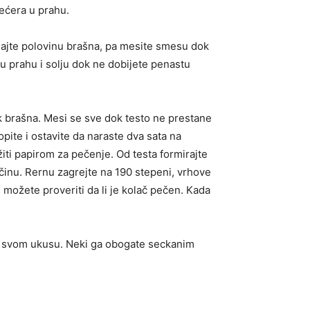
šećera u prahu.
ajte polovinu brašna, pa mesite smesu dok
u prahu i solju dok ne dobijete penastu
k brašna. Mesi se sve dok testo ne prestane
opite i ostavite da naraste dva sata na
iti papirom za pečenje. Od testa formirajte
ičinu. Rernu zagrejte na 190 stepeni, vrhove
 možete proveriti da li je kolač pečen. Kada
diti svom ukusu. Neki ga obogate seckanim