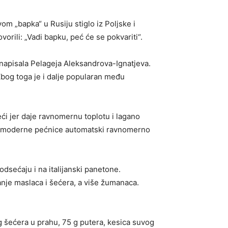
om „bapka“ u Rusiju stiglo iz Poljske i
orili: „Vadi bapku, peć će se pokvariti“.
e napisala Pelageja Aleksandrova-Ignatjeva.
 Zbog toga je i dalje popularan među
eći jer daje ravnomernu toplotu i lagano
er, moderne pećnice automatski ravnomerno
podsećaju i na italijanski panetone.
anje maslaca i šećera, a više žumanaca.
 šećera u prahu, 75 g putera, kesica suvog