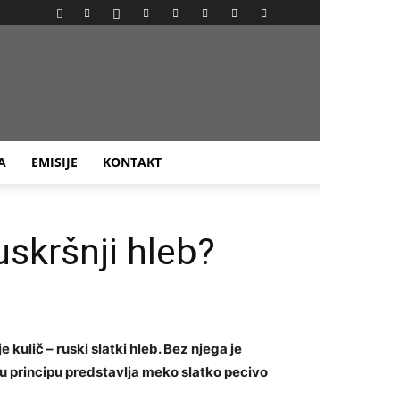
A
EMISIJE
KONTAKT
 uskršnji hleb?
kulič – ruski slatki hleb. Bez njega je
u principu predstavlja meko slatko pecivo