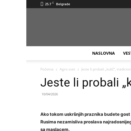
C
25.7
Belgrade
NASLOVNA
VES
Početna
Agro svet
Jeste li probali „kulič“, tradicio
Jeste li probali „
10/04/2026
Ako tokom uskršnjih praznika budete gost ne
Rusima nezamisliva proslava najradosnijeg 
sa maslacem.