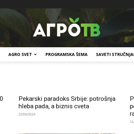
AGRO SVET
PROGRAMSKA ŠEMA
SAVETI STRUČNJ
Agro
90
Pekarski paradoks Srbije: potrošnja
P
TV
hleba pada, a biznis cveta
p
r
22/06/2026
12