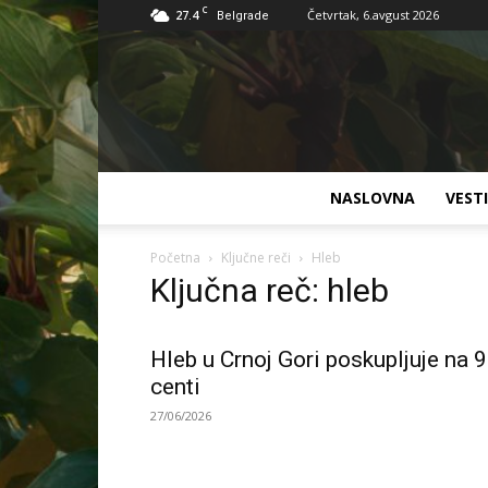
C
27.4
Četvrtak, 6.avgust 2026
Belgrade
NASLOVNA
VESTI
Početna
Ključne reči
Hleb
Ključna reč: hleb
Hleb u Crnoj Gori poskupljuje na 
centi
27/06/2026