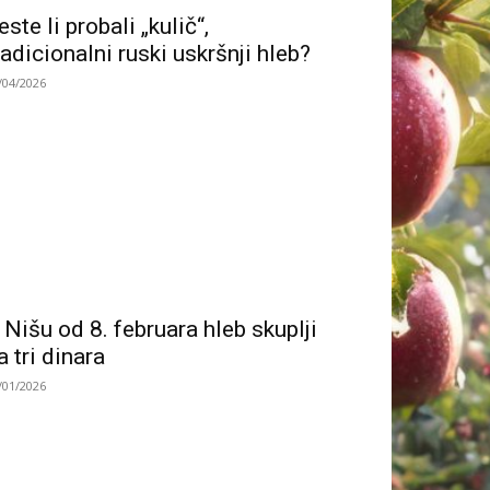
este li probali „kulič“,
radicionalni ruski uskršnji hleb?
/04/2026
 Nišu od 8. februara hleb skuplji
a tri dinara
/01/2026