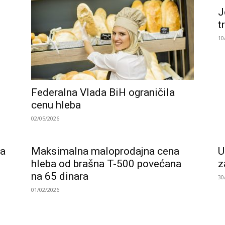
J
t
10
Federalna Vlada BiH ograničila
cenu hleba
02/05/2026
ta
Maksimalna maloprodajna cena
U
hleba od brašna T-500 povećana
z
na 65 dinara
30
01/02/2026