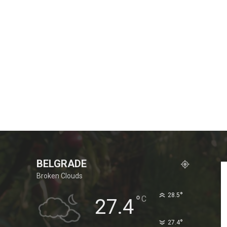
BELGRADE
Broken Clouds
°
28.5
°
C
27.4
°
27.4