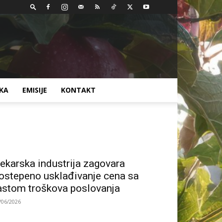
AKA
EMISIJE
KONTAKT
ekarska industrija zagovara
ostepeno usklađivanje cena sa
astom troškova poslovanja
/06/2026