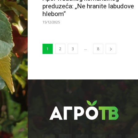
preduzeća: „Ne hranite labudove
hlebom“
15/12/2025
...
1
2
3
8