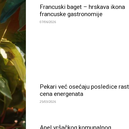
Francuski baget – hrskava ikona
francuske gastronomije
07/06/2026
Pekari već osećaju posledice ras
cena energenata
25/03/2026
Apel vršačkog komunalnog