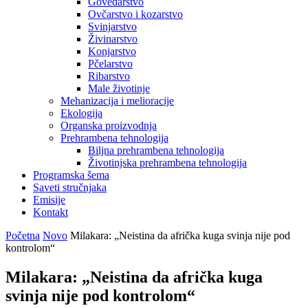
Govedarstvo
Ovčarstvo i kozarstvo
Svinjarstvo
Živinarstvo
Konjarstvo
Pčelarstvo
Ribarstvo
Male životinje
Mehanizacija i melioracije
Ekologija
Organska proizvodnja
Prehrambena tehnologija
Biljna prehrambena tehnologija
Životinjska prehrambena tehnologija
Programska šema
Saveti stručnjaka
Emisije
Kontakt
Početna
Novo
Milakara: „Neistina da afrička kuga svinja nije pod
kontrolom“
Milakara: „Neistina da afrička kuga
svinja nije pod kontrolom“