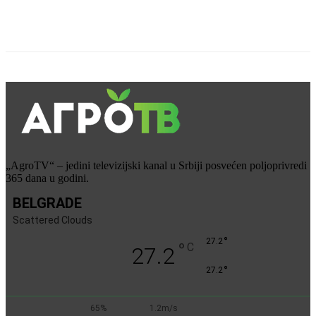
„AgroTV“ – jedini televizijski kanal u Srbiji posvećen poljoprivredi
365 dana u godini.
BELGRADE
Scattered Clouds
°
27.2
°
C
27.2
°
27.2
65%
1.2m/s