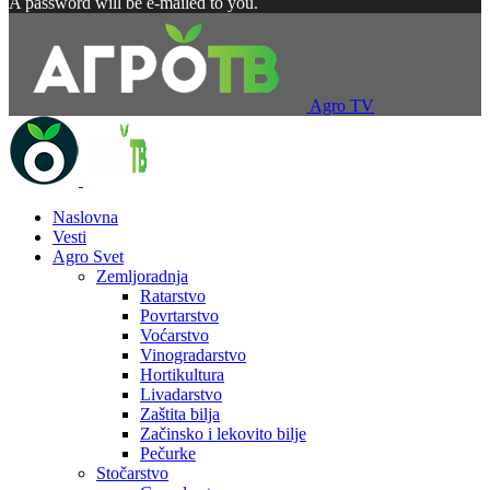
A password will be e-mailed to you.
Agro TV
Naslovna
Vesti
Agro Svet
Zemljoradnja
Ratarstvo
Povrtarstvo
Voćarstvo
Vinogradarstvo
Hortikultura
Livadarstvo
Zaštita bilja
Začinsko i lekovito bilje
Pečurke
Stočarstvo