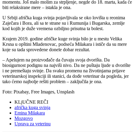
momentu. Još malo molim za strpljenje, negde do 18. marta, kada će
biti relaksirane mere – istakla je ona.
U Srbiji afrička kuga svinja pojavljivala se oko lovišta u reonima
Zaječara i Bora, ali sa te strane su i Rumunija i Bugarska, zemlje
kod kojih je duže vremena ozbiljno prisutna ta bolest.
Krajem 2019. godine afričke kuge svinja bilo je u mestu Velika
Krsna u opštini Mladenovac, podseća Milakara i ističe da su mere
koje su tada sprovedene donele dobar rezultat.
– Apelujem na proizvođače da čuvaju svoja dvorišta. Da
biosigurnost podignu na najviši nivo. Da ne puštaju ljude u dvorište
i ne premeštaju svinje. Da svaku promenu na životinjama prijave
veterinarskoj inspekciji ili stanici, da dođe veterinar da pogleda, jer
tako ćemo najbolje rešiti problem – zaključila je ona.
Foto: Pixabay, Free Images, Unsplash
KLjUČNE REČI
afrička kuga svinja
Emina Milakara
Mozgovo
Uprava za veterinu