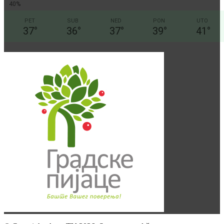
40%
PET
SUB
NED
PON
UTO
37
°
36
°
37
°
39
°
41
°