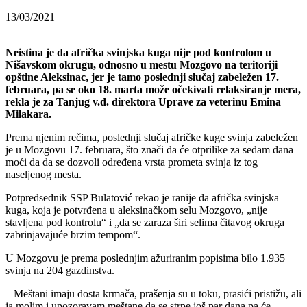
13/03/2021
Neistina je da afrička svinjska kuga nije pod kontrolom u
Nišavskom okrugu, odnosno u mestu Mozgovo na teritoriji
opštine Aleksinac, jer je tamo poslednji slučaj zabeležen 17.
februara, pa se oko 18. marta može očekivati relaksiranje mera,
rekla je za Tanjug v.d. direktora Uprave za veterinu Emina
Milakara.
Prema njenim rečima, poslednji slučaj afričke kuge svinja zabeležen
je u Mozgovu 17. februara, što znači da će otprilike za sedam dana
moći da da se dozvoli određena vrsta prometa svinja iz tog
naseljenog mesta.
Potpredsednik SSP Bulatović rekao je ranije da afrička svinjska
kuga, koja je potvrđena u aleksinačkom selu Mozgovo, „nije
stavljena pod kontrolu“ i „da se zaraza širi selima čitavog okruga
zabrinjavajuće brzim tempom“.
U Mozgovu je prema poslednjim ažuriranim popisima bilo 1.935
svinja na 204 gazdinstva.
– Meštani imaju dosta krmača, prašenja su u toku, prasići pristižu, ali
ja molim i upozoravam meštane da se strpe još par dana pa će