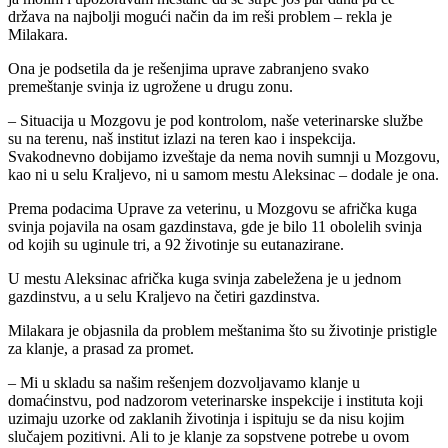
država na najbolji mogući način da im reši problem – rekla je
Milakara.
Ona je podsetila da je rešenjima uprave zabranjeno svako
premeštanje svinja iz ugrožene u drugu zonu.
– Situacija u Mozgovu je pod kontrolom, naše veterinarske službe
su na terenu, naš institut izlazi na teren kao i inspekcija.
Svakodnevno dobijamo izveštaje da nema novih sumnji u Mozgovu,
kao ni u selu Kraljevo, ni u samom mestu Aleksinac – dodale je ona.
Prema podacima Uprave za veterinu, u Mozgovu se afrička kuga
svinja pojavila na osam gazdinstava, gde je bilo 11 obolelih svinja
od kojih su uginule tri, a 92 životinje su eutanazirane.
U mestu Aleksinac afrička kuga svinja zabeležena je u jednom
gazdinstvu, a u selu Kraljevo na četiri gazdinstva.
Milakara je objasnila da problem meštanima što su životinje pristigle
za klanje, a prasad za promet.
– Mi u skladu sa našim rešenjem dozvoljavamo klanje u
domaćinstvu, pod nadzorom veterinarske inspekcije i instituta koji
uzimaju uzorke od zaklanih životinja i ispituju se da nisu kojim
slučajem pozitivni. Ali to je klanje za sopstvene potrebe u ovom