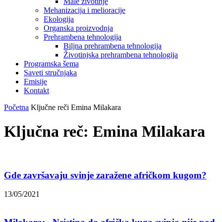
Male životinje
Mehanizacija i melioracije
Ekologija
Organska proizvodnja
Prehrambena tehnologija
Biljna prehrambena tehnologija
Životinjska prehrambena tehnologija
Programska šema
Saveti stručnjaka
Emisije
Kontakt
Početna
Ključne reči
Emina Milakara
Ključna reč: Emina Milakara
Gde završavaju svinje zaražene afričkom kugom?
13/05/2021