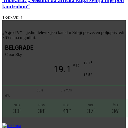
Milakara: „Neistina da afrička kuga svinja nije pod
kontrolom“
13/03/2021
„AgroTV“ – jedini televizijski kanal u Srbiji posvećen poljoprivredi
365 dana u godini.
BELGRADE
Clear Sky
°
19.1
°
C
19.1
°
18.5
63%
0.9m/s
6%
NED
PON
UTO
SRE
ČET
33
°
38
°
41
°
37
°
36
°