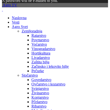
A password will be e-mailed to you.
Agro TV
Naslovna
Vesti
Agro Svet
Zemljoradnja
Ratarstvo
Povrtarstvo
Voćarstvo
Vinogradarstvo
Hortikultura
Livadarstvo
Zaštita bilja
Začinsko i lekovito bilje
Pečurke
Stočarstvo
Govedarstvo
Ovčarstvo i kozarstvo
Svinjarstvo
Živinarstvo
Konjarstvo
Pčelarstvo
Ribarstvo