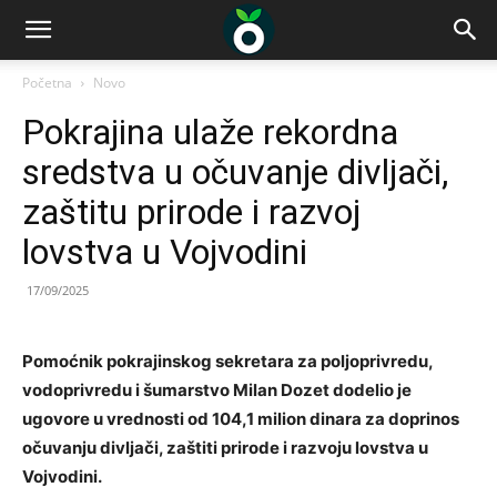
Početna
Novo
Pokrajina ulaže rekordna
sredstva u očuvanje divljači,
zaštitu prirode i razvoj
lovstva u Vojvodini
17/09/2025
Pomoćnik pokrajinskog sekretara za poljoprivredu,
vodoprivredu i šumarstvo Milan Dozet dodelio je
ugovore u vrednosti od 104,1 milion dinara za doprinos
očuvanju divljači, zaštiti prirode i razvoju lovstva u
Vojvodini.