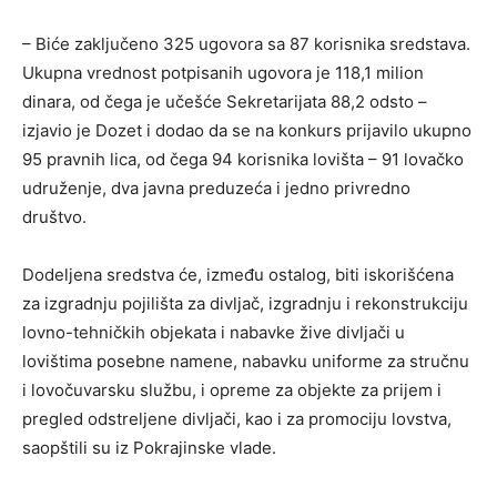
– Biće zaključeno 325 ugovora sa 87 korisnika sredstava.
Ukupna vrednost potpisanih ugovora je 118,1 milion
dinara, od čega je učešće Sekretarijata 88,2 odsto –
izjavio je Dozet i dodao da se na konkurs prijavilo ukupno
95 pravnih lica, od čega 94 korisnika lovišta – 91 lovačko
udruženje, dva javna preduzeća i jedno privredno
društvo.
Dodeljena sredstva će, između ostalog, biti iskorišćena
za izgradnju pojilišta za divljač, izgradnju i rekonstrukciju
lovno-tehničkih objekata i nabavke žive divljači u
lovištima posebne namene, nabavku uniforme za stručnu
i lovočuvarsku službu, i opreme za objekte za prijem i
pregled odstreljene divljači, kao i za promociju lovstva,
saopštili su iz Pokrajinske vlade.