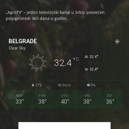
„AgroTV“ – jedini televizijski kanal u Srbiji posvećen
poljoprivredi 365 dana u godini.
BELGRADE
Clear Sky
°
32.4
°
C
32.4
°
32.4
37%
3m/s
0%
NED
PON
UTO
SRE
ČET
33
°
38
°
40
°
38
°
36
°