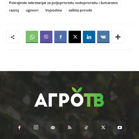
Pokrajinski sekretarijat za poljoprivredu vodoprivredu i šumarstvo
razvoj
ugovori
Vojvodina
zaštita prirode