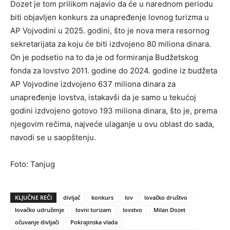
Dozet je tom prilikom najavio da će u narednom periodu
biti objavljen konkurs za unapređenje lovnog turizma u
AP Vojvodini u 2025. godini, što je nova mera resornog
sekretarijata za koju će biti izdvojeno 80 miliona dinara.
On je podsetio na to da je od formiranja Budžetskog
fonda za lovstvo 2011. godine do 2024. godine iz budžeta
AP Vojvodine izdvojeno 637 miliona dinara za
unapređenje lovstva, istakavši da je samo u tekućoj
godini izdvojeno gotovo 193 miliona dinara, što je, prema
njegovim rečima, najveće ulaganje u ovu oblast do sada,
navodi se u saopštenju.
Foto: Tanjug
KLJUČNE REČI
divljač
konkurs
lov
lovačko društvo
lovačko udruženje
lovni turizam
lovstvo
Milan Dozet
očuvanje divljači
Pokrajinska vlada