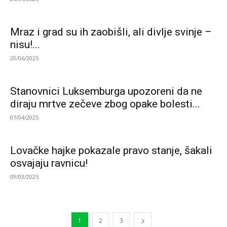
Mraz i grad su ih zaobišli, ali divlje svinje –
nisu!...
20/06/2025
Stanovnici Luksemburga upozoreni da ne
diraju mrtve zečeve zbog opake bolesti...
07/04/2025
Lovačke hajke pokazale pravo stanje, šakali
osvajaju ravnicu!
09/03/2025
1
2
3