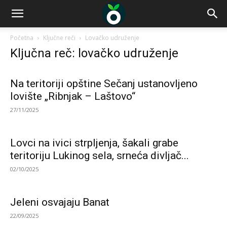
Početna
Ključne reči
Lovačko udruženje
Ključna reč: lovačko udruženje
Na teritoriji opštine Sečanj ustanovljeno
lovište „Ribnjak – Laštovo“
27/11/2025
Lovci na ivici strpljenja, šakali grabe
teritoriju Lukinog sela, srneća divljač...
02/10/2025
Jeleni osvajaju Banat
22/09/2025