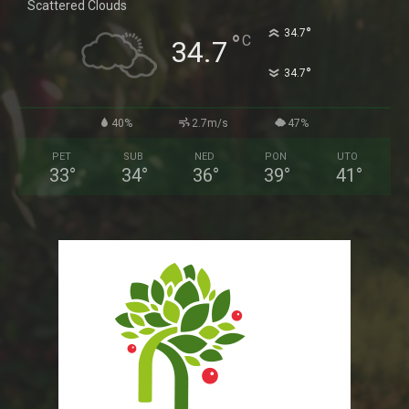
Scattered Clouds
°
34.7
°
C
34.7
°
34.7
40%
2.7m/s
47%
PET
SUB
NED
PON
UTO
33
°
34
°
36
°
39
°
41
°