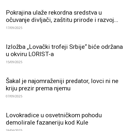
Pokrajina ulaže rekordna sredstva u
očuvanje divljači, zaštitu prirode i razvoj...
17/09/2025
Izložba „Lovački trofeji Srbije“ biće održana
u okviru LORIST-a
15/09/2025
Šakal je najomraženiji predator, lovci ni ne
kriju prezir prema njemu
07/09/2025
Lovokradice u osvetničkom pohodu
demolirale fazaneriju kod Kule
26/06/2025