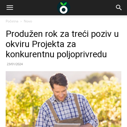
Početna
Novo
Produžen rok za treći poziv u
okviru Projekta za
konkurentnu poljoprivredu
23/01/2024