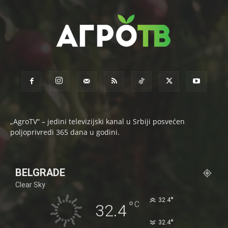
„AgroTV“ – jedini televizijski kanal u Srbiji posvećen
poljoprivredi 365 dana u godini.
BELGRADE
Clear Sky
°
32.4
°
C
32.4
°
32.4