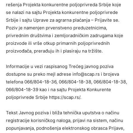
rešenja Projekta konkurentne poljoprivreda Srbije koje
se nalazi na sajtu Projekta konkurentne poljoprivrede
Srbije i sajtu Uprave za agrarna plaćanja – Prijavite se.
Poziv je namenjen prvenstveno preduzetnicima,
privrednim društvima i zemljoradničkim zadrugama koje
proizvode ili vrše otkup primarnih poljoprivrednih
proizvođača, prerađuju ih i plasiraju na tržište.
Informacije u vezi raspisanog Trećeg javnog poziva
dostupne su preko mejl adrese info@scap.rs i brojeva
telefona 066/804-18-36, 066/804-18-38, 066/804-18-38,
066/804-18-39 kao i na sajtu Projekta Konkurente
poljoprivrede Srbije https://scap.rs/.
Tekst Javnog poziva i bliža tehnička uputstva o načinu
registracije korisničkog naloga, prijavi na sistem, načinu
popunjavanja, podnošenja elektronskog obrasca Prijave,