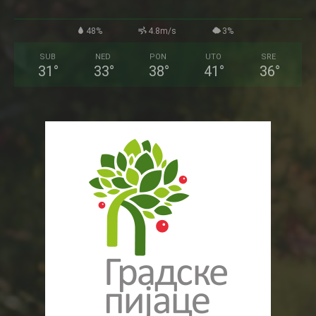
48%
4.8m/s
3%
SUB
NED
PON
UTO
SRE
31
°
33
°
38
°
41
°
36
°