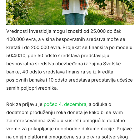
Vrednosti investicija mogu iznositi od 25.000 do čak
400.000 evra, a visina bespovratnih sredstva može se
kretati i do 200.000 evra. Projekat se finansira po modelu
50:40:10, gde 50 odsto sredstava predstavljaju
bespovratna sredstva obezbeđena iz zajma Svetske
banke, 40 odsto sredstava finansira se iz kredita
poslovnih banaka i 10 odsto sredstava predstavlja učešće
samih poljoprivrednika.
Rok za prijavu je
počeo 4. decembra
, a odluka o
dodatnom produženju roka doneta je kako bi se svim
zainteresovanima izašlo u susret i omogućilo dodatno
vreme za prikupljanje neophodne dokumentacije. Prijave
na onlajn platformi omogućene su u okviru softverskog