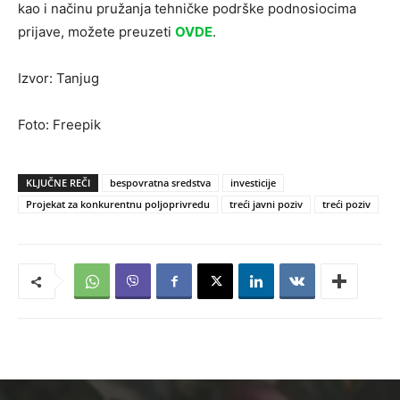
kao i načinu pružanja tehničke podrške podnosiocima
prijave, možete preuzeti
OVDE
.
Izvor: Tanjug
Foto: Freepik
KLJUČNE REČI
bespovratna sredstva
investicije
Projekat za konkurentnu poljoprivredu
treći javni poziv
treći poziv