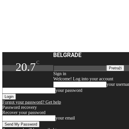
BELGRADE
C
20.7
Sign in
Welcome! Log into your account
your usern
your password
Forgot your password? Get help
Password recovery
Recover your password
your email