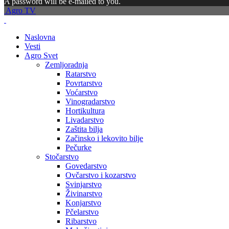
A password will be e-mailed to you.
Agro TV
Naslovna
Vesti
Agro Svet
Zemljoradnja
Ratarstvo
Povrtarstvo
Voćarstvo
Vinogradarstvo
Hortikultura
Livadarstvo
Zaštita bilja
Začinsko i lekovito bilje
Pečurke
Stočarstvo
Govedarstvo
Ovčarstvo i kozarstvo
Svinjarstvo
Živinarstvo
Konjarstvo
Pčelarstvo
Ribarstvo