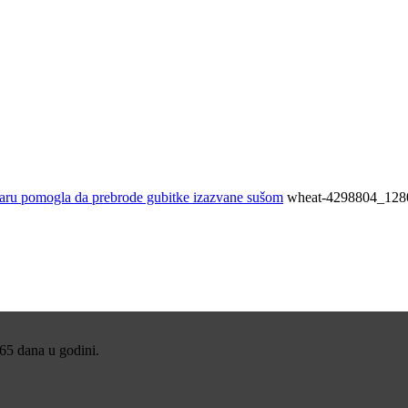
taru pomogla da prebrode gubitke izazvane sušom
wheat-4298804_128
365 dana u godini.