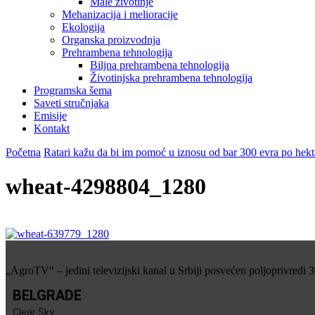
Male životinje
Mehanizacija i melioracije
Ekologija
Organska proizvodnja
Prehrambena tehnologija
Biljna prehrambena tehnologija
Životinjska prehrambena tehnologija
Programska šema
Saveti stručnjaka
Emisije
Kontakt
Početna
Ratari kažu da bi im pomoć u iznosu od bar 300 evra po hek
wheat-4298804_1280
„AgroTV“ – jedini televizijski kanal u Srbiji posvećen poljoprivredi 
BELGRADE
Clear Sky