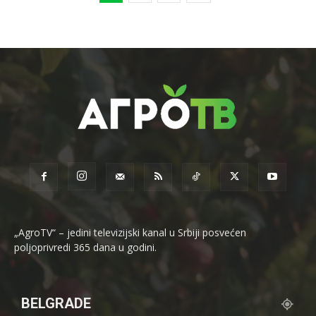
„AgroTV“ – jedini televizijski kanal u Srbiji posvećen
poljoprivredi 365 dana u godini.
BELGRADE