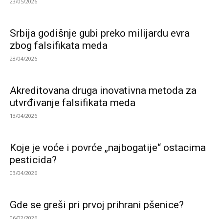
23/05/2026
Srbija godišnje gubi preko milijardu evra
zbog falsifikata meda
28/04/2026
Akreditovana druga inovativna metoda za
utvrđivanje falsifikata meda
13/04/2026
Koje je voće i povrće „najbogatije“ ostacima
pesticida?
03/04/2026
Gde se greši pri prvoj prihrani pšenice?
06/02/2026