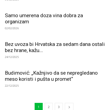
Samo umerena doza vina dobra za
organizam
02/02/2026
Bez uvoza bi Hrvatska za sedam dana ostali
bez hrane, kažu...
24/12/2025
Budimović: „Kažnjivo da se nepregledano
meso koristi i pušta u promet“
22/12/2025
1
2
3