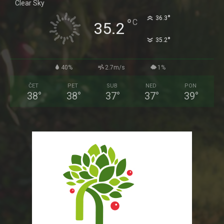
Clear Sky
°
36.3
°
C
35.2
°
35.2
40%
2.7m/s
1%
ČET
PET
SUB
NED
PON
38
°
38
°
37
°
37
°
39
°