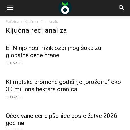
Početna
Ključne reči
Analiza
Ključna reč: analiza
El Ninjo nosi rizik ozbiljnog šoka za
globalne cene hrane
15/07/2026
Klimatske promene godišnje „proždiru“ oko
30 miliona hektara oranica
10/06/2026
Očekivane cene pšenice posle žetve 2026.
godine