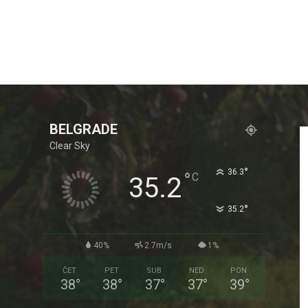
BELGRADE
Clear Sky
°
36.3
°
C
35.2
°
35.2
40%
2.7m/s
1%
ČET
PET
SUB
NED
PON
38
°
38
°
37
°
37
°
39
°