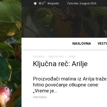
C
35.2
Četvrtak, 6.avgust 2026
Belgrade
NASLOVNA
VESTI
Početna
Ključne reči
Arilje
Ključna reč: Arilje
Proizvođači malina iz Arilja traže
hitno povećanje otkupne cene:
„Vreme je...
19/07/2026