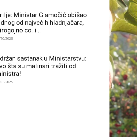
rilje: Ministar Glamočić obišao
ednog od najvećih hladnjačara,
irogojno co. i...
/10/2025
držan sastanak u Ministarstvu:
vo šta su malinari tražili od
inistra!
/05/2025