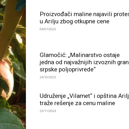
Proizvođači maline najavili prote
u Arilju zbog otkupne cene
04/07/2026
Glamočić: „Malinarstvo ostaje
jedna od najvažnijih izvoznih gra
srpske poljoprivrede“
24/10/2025
Udruženje „Vilamet“ i opština Aril
traže rešenje za cenu maline
23/11/2024