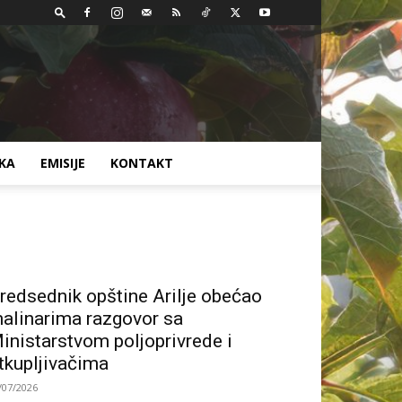
AKA
EMISIJE
KONTAKT
redsednik opštine Arilje obećao
alinarima razgovor sa
inistarstvom poljoprivrede i
tkupljivačima
/07/2026