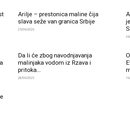
st
Arilje – prestonica maline čija
A
slava seže van granica Srbije
j
S
25/06/2026
24
Da li će zbog navodnjavanja
O
na
malinjaka vodom iz Rzava i
E
pritoka...
m
28/06/2025
16
je