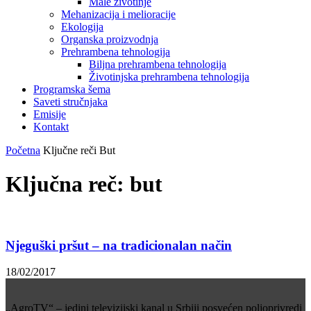
Male životinje
Mehanizacija i melioracije
Ekologija
Organska proizvodnja
Prehrambena tehnologija
Biljna prehrambena tehnologija
Životinjska prehrambena tehnologija
Programska šema
Saveti stručnjaka
Emisije
Kontakt
Početna
Ključne reči
But
Ključna reč: but
Njeguški pršut – na tradicionalan način
18/02/2017
„AgroTV“ – jedini televizijski kanal u Srbiji posvećen poljoprivredi