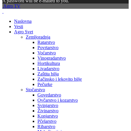
A password will be e-mailed to you.
Agro TV
Naslovna
Vesti
Agro Svet
Zemljoradnja
Ratarstvo
Povrtarstvo
Voćarstvo
Vinogradarstvo
Hortikultura
Livadarstvo
Zaštita bilja
Začinsko i lekovito bilje
Pečurke
Stočarstvo
Govedarstvo
Ovčarstvo i kozarstvo
Svinjarstvo
Živinarstvo
Konjarstvo
Pčelarstvo
Ribarstvo