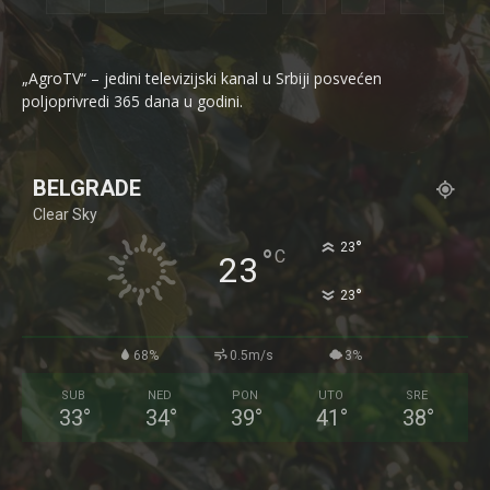
„AgroTV“ – jedini televizijski kanal u Srbiji posvećen
poljoprivredi 365 dana u godini.
BELGRADE
Clear Sky
°
23
°
C
23
°
23
68%
0.5m/s
3%
SUB
NED
PON
UTO
SRE
33
°
34
°
39
°
41
°
38
°