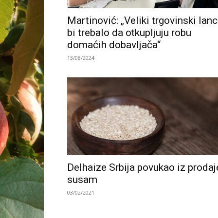
Martinović: „Veliki trgovinski lanc
bi trebalo da otkupljuju robu
domaćih dobavljača“
13/08/2024
Delhaize Srbija povukao iz prodaj
susam
03/02/2021