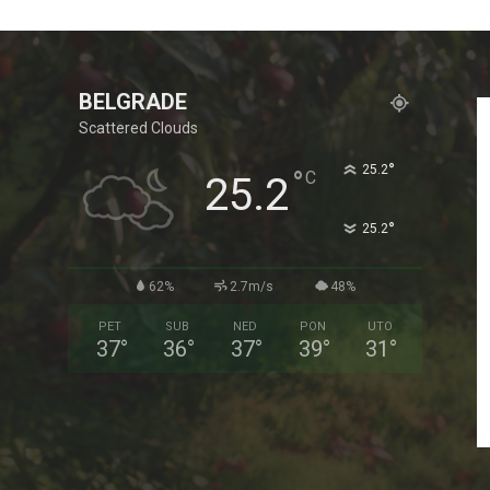
BELGRADE
Scattered Clouds
°
25.2
°
C
25.2
°
25.2
62%
2.7m/s
48%
PET
SUB
NED
PON
UTO
37
°
36
°
37
°
39
°
31
°