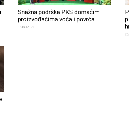
i
Snažna podrška PKS domaćim
P
proizvođačima voća i povrća
p
h
06/06/2021
25
e