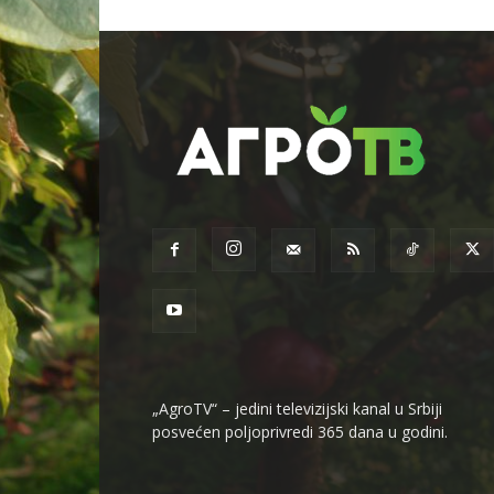
„AgroTV“ – jedini televizijski kanal u Srbiji
posvećen poljoprivredi 365 dana u godini.