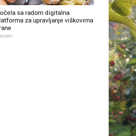
očela sa radom digitalna
latforma za upravljanje viškovima
rane
/02/2021