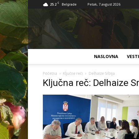
C
25.2
Petak, 7.avgust 2026
Belgrade
NASLOVNA
VESTI
Početna
Ključne reči
Delhaize Srbija
Ključna reč: Delhaize Sr