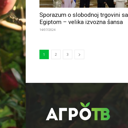
Sporazum o slobodnoj trgovini sa
Egiptom – velika izvozna šansa
14/07/2024
1
2
3