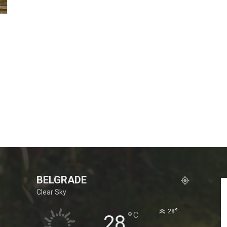
BELGRADE
Clear Sky
°
28
°
C
28