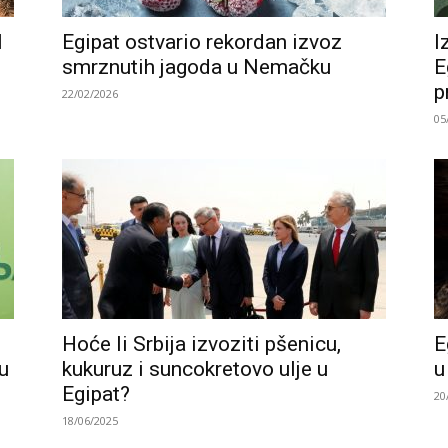
l
Egipat ostvario rekordan izvoz
I
smrznutih jagoda u Nemačku
E
p
22/02/2026
05
Hoće li Srbija izvoziti pšenicu,
E
u
kukuruz i suncokretovo ulje u
u
Egipat?
20
18/06/2025