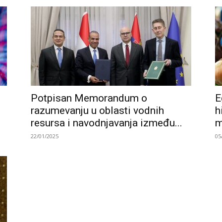
Potpisan Memorandum o
E
razumevanju u oblasti vodnih
h
resursa i navodnjavanja između...
m
22/01/2025
05