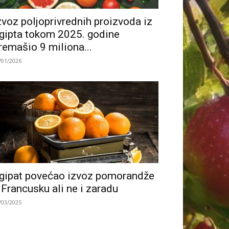
zvoz poljoprivrednih proizvoda iz
gipta tokom 2025. godine
remašio 9 miliona...
/01/2026
gipat povećao izvoz pomorandže
 Francusku ali ne i zaradu
/03/2025