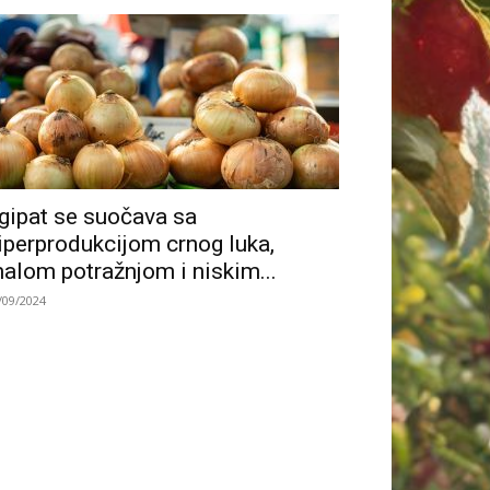
gipat se suočava sa
iperprodukcijom crnog luka,
alom potražnjom i niskim...
/09/2024