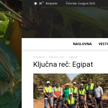
C
28
Četvrtak, 6.avgust 2026
Belgrade
NASLOVNA
VESTI
Početna
Ključne reči
Egipat
Ključna reč: Egipat