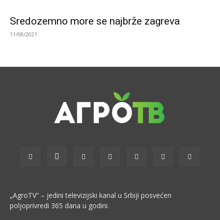
Sredozemno more se najbrže zagreva
11/08/2021
„AgroTV“ – jedini televizijski kanal u Srbiji posvećen
poljoprivredi 365 dana u godini.