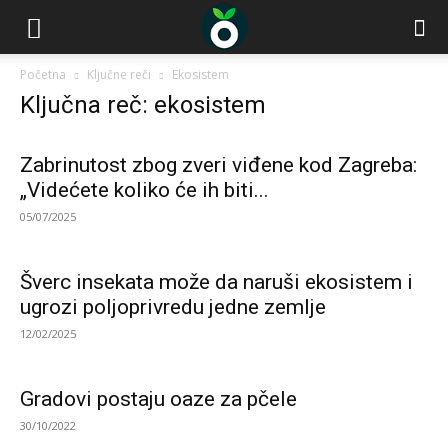
Početna
Ključne reči
Ekosistem
Ključna reč: ekosistem
Zabrinutost zbog zveri viđene kod Zagreba:
„Videćete koliko će ih biti...
05/07/2025
Šverc insekata može da naruši ekosistem i
ugrozi poljoprivredu jedne zemlje
12/02/2025
Gradovi postaju oaze za pčele
30/10/2022