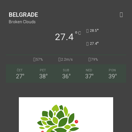
BELGRADE
Broken Clouds
°
28.5
°
C
27.4
°
27.4
57%
2.2m/s
79%
ČET
PET
SUB
NED
PON
27
°
38
°
36
°
37
°
39
°