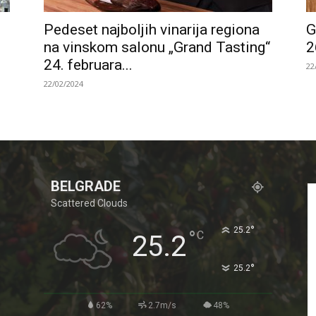
Pedeset najboljih vinarija regiona
G
na vinskom salonu „Grand Tasting“
2
24. februara...
22
22/02/2024
BELGRADE
Scattered Clouds
°
25.2
°
C
25.2
°
25.2
62%
2.7m/s
48%