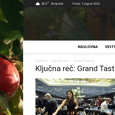
C
25.2
Petak, 7.avgust 2026
Belgrade
NASLOVNA
VESTI
Početna
Ključne reči
Grand Tasting
Ključna reč: Grand Tast